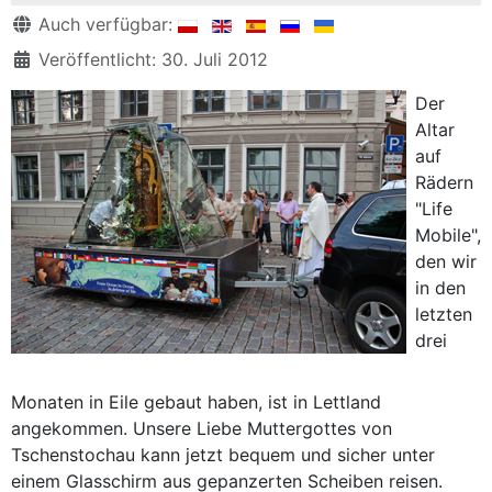
Details
Auch verfügbar:
Veröffentlicht: 30. Juli 2012
Der
Altar
auf
Rädern
"Life
Mobile",
den wir
in den
letzten
drei
Monaten in Eile gebaut haben, ist in Lettland
angekommen. Unsere Liebe Muttergottes von
Tschenstochau kann jetzt bequem und sicher unter
einem Glasschirm aus gepanzerten Scheiben reisen.