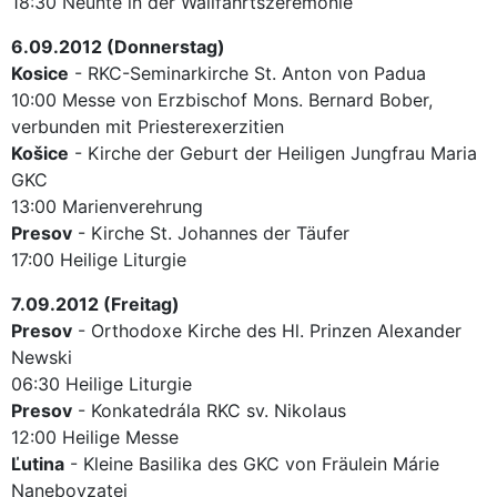
18:30 Neunte in der Wallfahrtszeremonie
6.09.2012 (Donnerstag)
Kosice
- RKC-Seminarkirche St. Anton von Padua
10:00 Messe von Erzbischof Mons. Bernard Bober,
verbunden mit Priesterexerzitien
Košice
- Kirche der Geburt der Heiligen Jungfrau Maria
GKC
13:00 Marienverehrung
Presov
- Kirche St. Johannes der Täufer
17:00 Heilige Liturgie
7.09.2012 (Freitag)
Presov
- Orthodoxe Kirche des Hl. Prinzen Alexander
Newski
06:30 Heilige Liturgie
Presov
- Konkatedrála RKC sv. Nikolaus
12:00 Heilige Messe
Ľutina
- Kleine Basilika des GKC von Fräulein Márie
Nanebovzatej