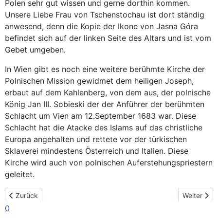
Polen sehr gut wissen und gerne dorthin kommen.
Unsere Liebe Frau von Tschenstochau ist dort ständig
anwesend, denn die Kopie der Ikone von Jasna Góra
befindet sich auf der linken Seite des Altars und ist vom
Gebet umgeben.
In Wien gibt es noch eine weitere berühmte Kirche der
Polnischen Mission gewidmet dem heiligen Joseph,
erbaut auf dem Kahlenberg, von dem aus, der polnische
König Jan III. Sobieski der der Anführer der berühmten
Schlacht um Vien am 12.September 1683 war. Diese
Schlacht hat die Atacke des Islams auf das christliche
Europa angehalten und rettete vor der türkischen
Sklaverei mindestens Österreich und Italien. Diese
Kirche wird auch von polnischen Auferstehungspriestern
geleitet.
Vorheriger Beitrag: Wien - im Dom St. Stephen
Nächster B
Zurück
Weiter
0