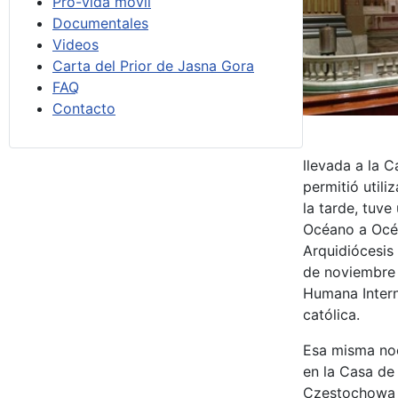
Pro-vida móvil
Documentales
Videos
Carta del Prior de Jasna Gora
FAQ
Contacto
llevada a la C
permitió utili
la tarde, tuve
Océano a Océa
Arquidiócesis 
de noviembre 
Humana Intern
católica.
Esa misma noch
en la Casa de
Czestochowa s