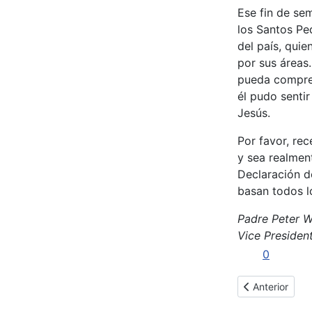
Ese fin de sem
los Santos Pe
del país, quie
por sus áreas
pueda compren
él pudo sentir
Jesús.
Por favor, rec
y sea realmen
Declaración d
basan todos l
Padre Peter W
Vice Presiden
0
Artículo anterio
Anterior