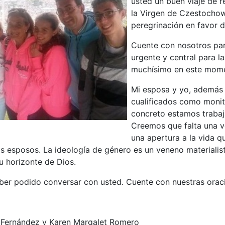
usted un buen viaje de 
la Virgen de Czestochow
peregrinación en favor de
Cuente con nosotros para
urgente y central para l
muchísimo en este momen
Mi esposa y yo, además 
cualificados como monit
concreto estamos trabaj
Creemos que falta una ve
una apertura a la vida 
s esposos. La ideología de género es un veneno materialist
u horizonte de Dios.
er podido conversar con usted. Cuente con nuestras oracio
 Fernández y Karen Margalet Romero