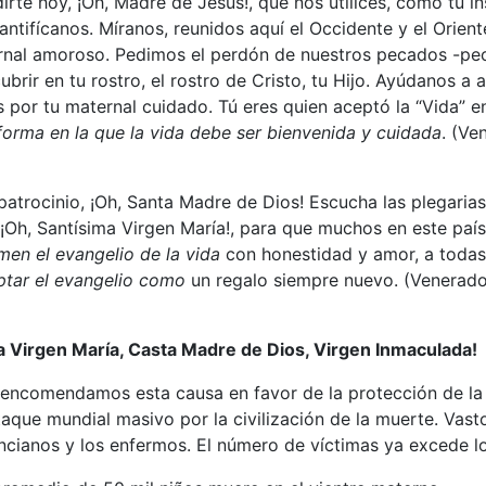
te hoy, ¡Oh, Madre de Jesús!, que nos utilices, como tu in
santifícanos. Míranos, reunidos aquí el Occidente y el Orien
nal amoroso. Pedimos el perdón de nuestros pecados -pecad
ubrir en tu rostro, el rostro de Cristo, tu Hijo. Ayúdanos a 
 por tu maternal cuidado. Tú eres quien aceptó la “Vida” e
orma en la que la vida debe ser bienvenida y cuidada
. (Ve
atrocinio, ¡Oh, Santa Madre de Dios! Escucha las plegarias 
 ¡Oh, Santísima Virgen María!, para que muchos en este país
en el evangelio de la vida
con honestidad y amor, a todas 
tar el evangelio como
un regalo siempre nuevo. (Venerado 
a Virgen María, Casta Madre de Dios, Virgen Inmaculada!
encomendamos esta causa en favor de la protección de la c
 ataque mundial masivo por la civilización de la muerte. Va
ancianos y los enfermos. El número de víctimas ya excede l