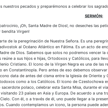
nuestros pecados y preparémonos a celebrar los sagrado
SERMÓN:
atrocinio, ¡Oh, Santa Madre de Dios!, no deseches las peti
y bendita Virgen!
rte de la peregrinación de Nuestra Señora. Es una peregri
adivostok al Océano Atlántico en Fátima. Es un acto de enc
adre de Dios. Sabemos que solos no podremos vencer la c
reúne a sus hijos e hijas, Ortodoxos y Católicos, para lleva
lenio Cristiano. El Icono de la Virgen Negra es una de las r
vo en Constantinopla. Pero antes de eso debemos observar la
 Icono data de antes del cisma entre la Iglesia de Oriente 
rtodoxos como a los Católicos. El Icono de Czestochowa es e
 sacerdote polaco, celebrar esta Santa Misa, durante el vi
 visitando 23 países en Asia y Europa. De acuerdo a una tr
 Cielo. Con él, o a través de él, uno puede llegar a la pres
ios. Cuando contemplamos un icono, la persona puede adent