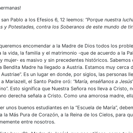
hermanas!
 san Pablo a los Efesios 6, 12 leemos:
“Porque nuestra lucha
s y Potestades, contra los Soberanos de este mundo de tinie
 queremos encomendar a la Madre de Dios todos los proble
 la vida, la familia y el matrimonio -que de acuerdo a la P
y mujer- es masivo y sin precedentes históricos. Sabemos 
a Bendita Madre ha llegado a Austria. Estamos muy cerca d
ustriae”. Es un lugar en donde, por siglos, las personas ll
 a Mariazell, el Santo Padre oró:
“María, enséñanos a Jesús
no”. Esto significa que Nuestra Señora nos lleva a Cristo, n
no derecha señala a Cristo. Como una amorosa madre, ella
er unos buenos estudiantes en la “Escuela de María”, debe
 a la Más Pura de Corazón, a la Reina de los Cielos, para qu
rmemente entre nosotros.