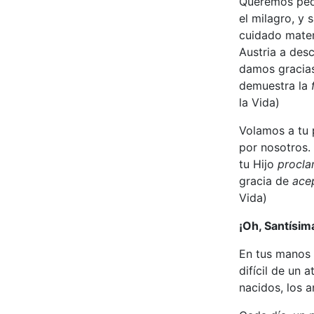
Queremos pedir
el milagro, y 
cuidado mater
Austria a desc
damos gracias
demuestra la
f
la Vida)
Volamos a tu p
por nosotros.
tu Hijo
proclam
gracia de
acep
Vida)
¡Oh, Santísim
En tus manos 
difícil de un
nacidos, los 