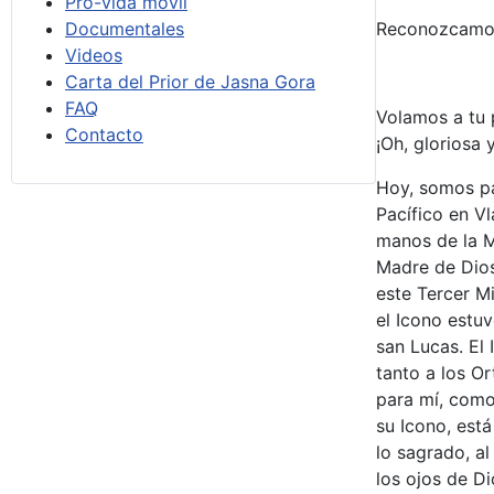
Pro-vida móvil
Documentales
Reconozcamos 
Videos
Carta del Prior de Jasna Gora
FAQ
Volamos a tu p
Contacto
¡Oh, gloriosa 
Hoy, somos pa
Pacífico en Vl
manos de la M
Madre de Dios 
este Tercer Mi
el Icono estu
san Lucas. El
tanto a los O
para mí, como
su Icono, está
lo sagrado, al
los ojos de D