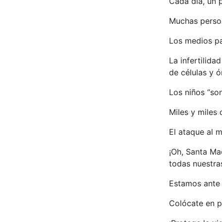
Cada día, un 
Muchas person
Los medios pa
La infertilid
de células y 
Los niños “son
Miles y miles
El ataque al m
¡Oh, Santa Ma
todas nuestra
Estamos ante 
Colócate en p