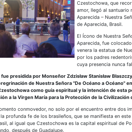
Czestochowa, que recorre
amor, llegó al santuari
Aparecida – Nuestra Señ
de Aparecida, Brasil.
El Ícono de Nuestra Seño
Aparecida, fue colocado 
venera la estatua de Nu
por los padres redentoris
cuya presencia nunca fal
 fue presidida por Monseñor Zdzisław Stanisław Błaszczyk
eregrinación de Nuestra Señora "De Océano a Océano" en Br
Czestochowa como guía espiritual y la intención de esta per
n a la Virgen María para la Protección de la Civilización 
omento conmovedor, no solo por el encuentro entre dos im
la profunda fe de los brasileños, que se manifiesta en este
sil, al igual que Czestochowa es la capital espiritual de 
undo, después de Guadalupe.