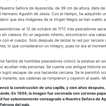
 Nuestra Señora de Aparecida, de 39 cm de altura, data de
el hermano Agustín de Jesús. Con el tiempo, ha adquirido 
 decir que dos imágenes de la Virgen Negra se han vuelto a
 asombrosa: el 12 de octubre de 1717, tres pescadores sacar
ra sin cabeza. En un segundo intento, encontraron una cab
 con el cuerpo. Solo después de lanzar la red por tercera 
te, lo que consideraron un milagro, pues no era el moment
una familia de humildes pescadores colocó la estatua en un
ez acudían más personas. Se cuenta una antigua historia s
 logró escapar de una hacienda cercana. Se le permitió or
e instante, sus cadenas se rompieron y cayeron al suelo. Mar
nzó la construcción de una capilla, y cien años después,
rande. En 1904, la imagen fue coronada con coronas papales
sil fue solemnemente consagrado a Nuestra Señora de Ap
Patrona del país.