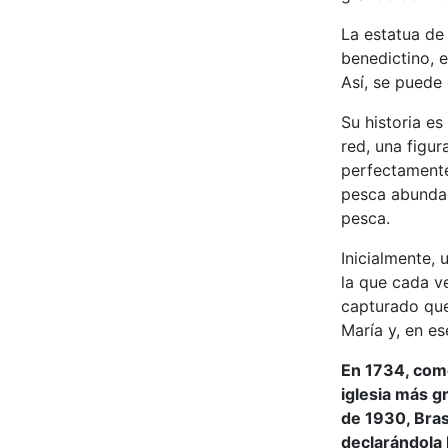
La estatua de
benedictino, 
Así, se puede
Su historia es
red, una figu
perfectamente
pesca abundan
pesca.
Inicialmente, 
la que cada v
capturado que
María y, en es
En 1734, come
iglesia más g
de 1930, Bra
declarándola 