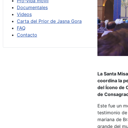
Pro-vida móvil
Documentales
Videos
Carta del Prior de Jasna Gora
FAQ
Contacto
La Santa Misa
coordina la p
del Ícono de 
de Consagració
Este fue un m
testimonio de 
mariana de Bra
grande del m