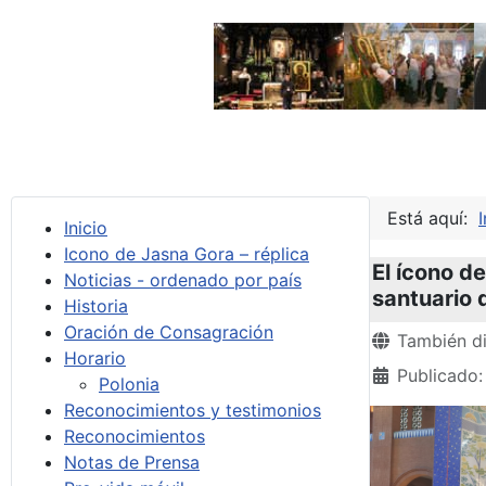
Está aquí:
I
Inicio
Icono de Jasna Gora – réplica
El ícono d
Noticias - ordenado por país
santuario 
Historia
Oración de Consagración
Detalles
También di
Horario
Publicado:
Polonia
Reconocimientos y testimonios
Reconocimientos
Notas de Prensa