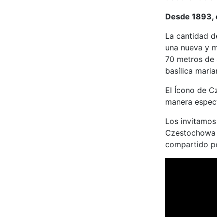
Desde 1893, e
La cantidad de
una nueva y m
70 metros de a
basílica mari
El Ícono de Cz
manera espect
Los invitamos
Czestochowa y
compartido po