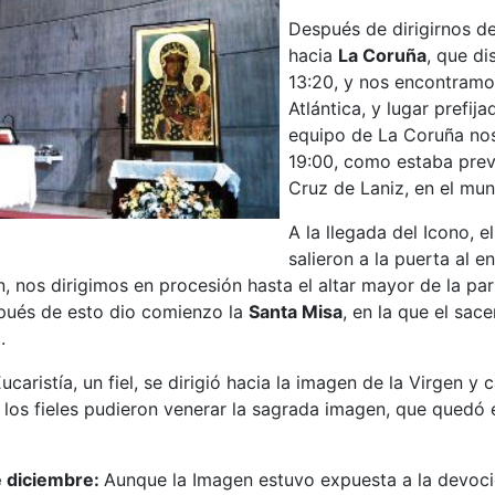
Después de dirigirnos des
hacia
La Coruña
, que d
13:20, y nos encontramos
Atlántica, y lugar prefij
equipo de La Coruña nos 
19:00, como estaba previ
Cruz de Laniz, en el mun
A la llegada del Icono, e
salieron a la puerta al 
n, nos dirigimos en procesión hasta el altar mayor de la pa
spués de esto dio comienzo la
Santa Misa
, en la que el sace
.
Eucaristía, un fiel, se dirigió hacia la imagen de la Virgen
los fieles pudieron venerar la sagrada imagen, que quedó e
 diciembre:
Aunque la Imagen estuvo expuesta a la devoció