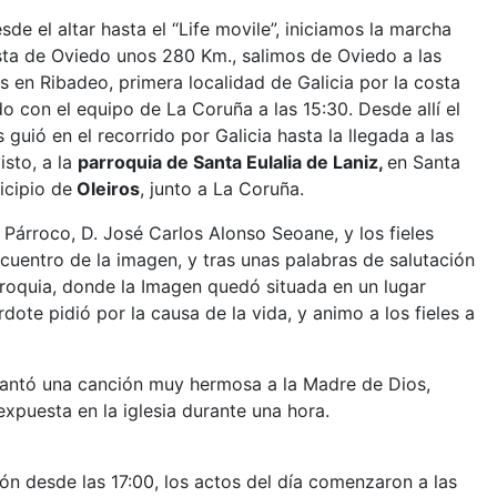
de el altar hasta el “Life movile”, iniciamos la marcha
ista de Oviedo unos 280 Km., salimos de Oviedo a las
 en Ribadeo, primera localidad de Galicia por la costa
ado con el equipo de La Coruña a las 15:30. Desde allí el
guió en el recorrido por Galicia hasta la llegada a las
sto, a la
parroquia de Santa Eulalia de Laniz,
en Santa
icipio de
Oleiros
, junto a La Coruña.
l Párroco, D. José Carlos Alonso Seoane, y los fieles
encuentro de la imagen, y tras unas palabras de salutación
rroquia, donde la Imagen quedó situada en un lugar
rdote pidió por la causa de la vida, y animo a los fieles a
 y cantó una canción muy hermosa a la Madre de Dios,
xpuesta en la iglesia durante una hora.
n desde las 17:00, los actos del día comenzaron a las