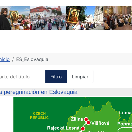
nicio
ES_Eslovaquia
te del título
Filtro
Limpiar
la peregrinación en Eslovaquia