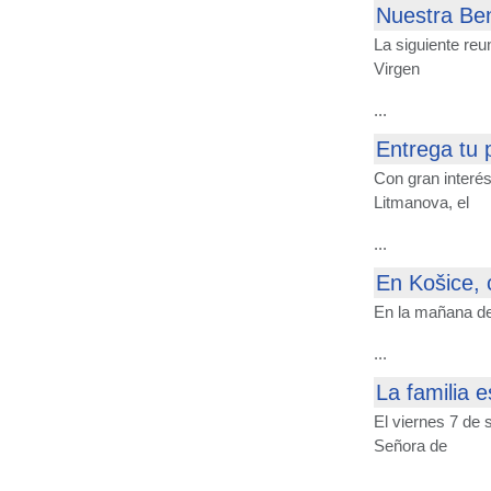
Nuestra Ben
La siguiente reu
Virgen
...
Entrega tu p
Con gran interé
Litmanova, el
...
En Košice, 
En la mañana del
...
La familia e
El viernes 7 de
Señora de
...