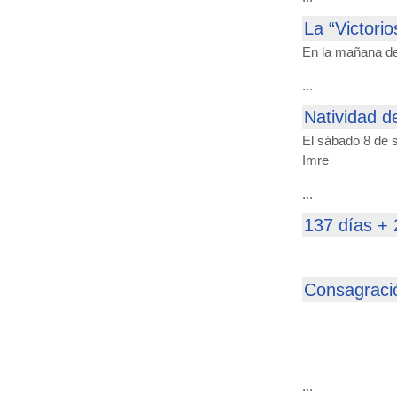
La “Victorio
En la mañana del
...
Natividad d
El sábado 8 de s
Imre
...
137 días +
Consagració
...