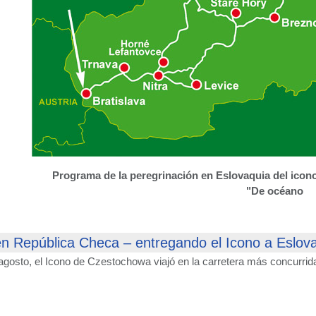
Programa de la peregrinación en Eslovaquia del ico
"De océano
en República Checa – entregando el Icono a Eslov
agosto, el Icono de Czestochowa viajó en la carretera más concurrida