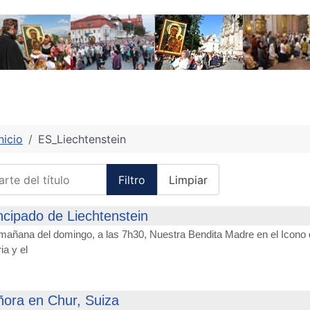
nicio
ES_Liechtenstein
te del título
Filtro
Limpiar
incipado de Liechtenstein
añana del domingo, a las 7h30, Nuestra Bendita Madre en el Icono de
ia y el
ñora en Chur, Suiza