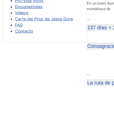
Pro-vida móvil
En un lunes lluv
Documentales
montañosa de
Videos
Carta del Prior de Jasna Gora
...
FAQ
137 días +
Contacto
Consagració
...
La ruta de 