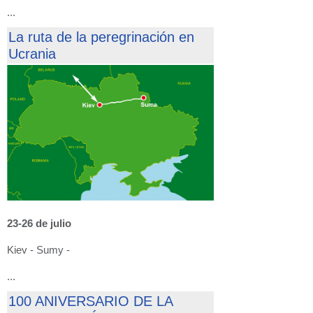
...
La ruta de la peregrinación en
Ucrania
23-26 de julio
Kiev - Sumy -
...
100 ANIVERSARIO DE LA