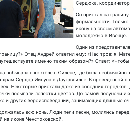
Сердюка, координатор
Он приехал на границу
формальности. Только 
икону на своём автомо
молодёжью в Ивенце.
Один из представителе
границу?» Отец Андрей ответил ему: «Нас трое: я, Ма
утешествуете именно таким образом?» Ответ: «Чтобы 
на побывала в костёле в Силене, где была необычайн
 храм Сердца Иисуса в Даугавпилсе. В проведённой п
век. Некоторые приехали даже из соседних городков.
очки посыпали лепестки цветов. До самой полуночи и
же и других вероисповеданий, занимающих длинные оче
должалась всю ночь. Люди пели песни, молились пере
й на иконе Ченстоховской.