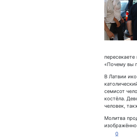
пересекаете 
«Почему вы п
В Латвии ико
католический
семисот чело
костёла. Дев
человек, так
Молитва про
изображённо
0