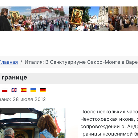
Главная
Италия: В Санктуариуме Сакро-Монте в Варе
 границе
о материале
:
ано: 28 июля 2012
После нескольких час
Ченстоховская икона, 
сопровождении о. Андр
границы неоценимой б