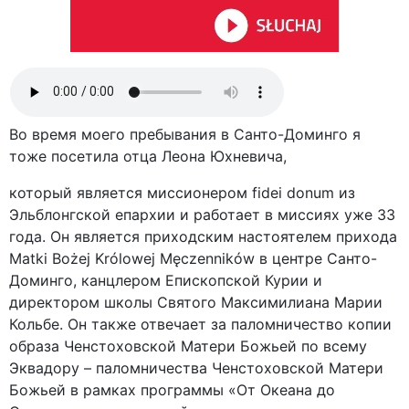
Во время моего пребывания в Санто-Доминго я
тоже посетила отца Леона Юхневича,
который является миссионером fidei donum из
Эльблонгской епархии и работает в миссиях уже 33
года. Он является приходским настоятелем прихода
Matki Bożej Królowej Męczenników в центре Санто-
Доминго, канцлером Епископской Курии и
директором школы Святого Максимилиана Марии
Кольбе. Он также отвечает за паломничество копии
образа Ченстоховской Матери Божьей по всему
Эквадору – паломничества Ченстоховской Матери
Божьей в рамках программы «От Океана до