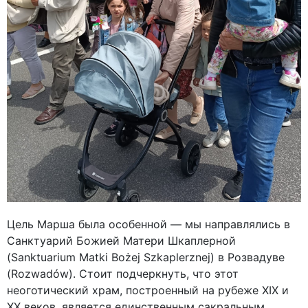
Цель Марша была особенной — мы направлялись в
Санктуарий Божией Матери Шкаплерной
(Sanktuarium Matki Bożej Szkaplerznej) в Розвадуве
(Rozwadów). Стоит подчеркнуть, что этот
неоготический храм, построенный на рубеже XIX и
XX веков, является единственным сакральным