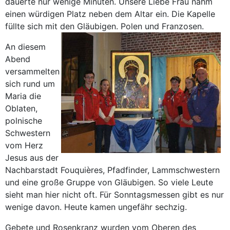
dauerte nur wenige Minuten. Unsere Liebe Frau nahm
einen würdigen Platz neben dem Altar ein. Die Kapelle
füllte sich mit den Gläubigen. Polen und Franzosen.
An diesem
Abend
versammelten
sich rund um
Maria die
Oblaten,
polnische
Schwestern
vom Herz
Jesus aus der
Nachbarstadt Fouquières, Pfadfinder, Lammschwestern
und eine große Gruppe von Gläubigen. So viele Leute
sieht man hier nicht oft. Für Sonntagsmessen gibt es nur
wenige davon. Heute kamen ungefähr sechzig.
Gebete und Rosenkranz wurden vom Oberen des