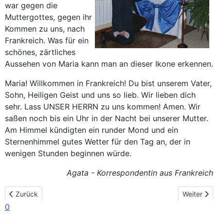
war gegen die
Muttergottes, gegen ihr
Kommen zu uns, nach
Frankreich. Was für ein
schönes, zärtliches
Aussehen von Maria kann man an dieser Ikone erkennen.
Maria! Willkommen in Frankreich! Du bist unserem Vater,
Sohn, Heiligen Geist und uns so lieb. Wir lieben dich
sehr. Lass UNSER HERRN zu uns kommen! Amen. Wir
saßen noch bis ein Uhr in der Nacht bei unserer Mutter.
Am Himmel kündigten ein runder Mond und ein
Sternenhimmel gutes Wetter für den Tag an, der in
wenigen Stunden beginnen würde.
Agata - Korrespondentin aus Frankreich
Vorheriger Beitrag: Montagmorgen. 26.11. Waudricourt. "Dann tu e
Nächster Be
Zurück
Weiter
0