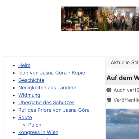
Aktuelle Se
Heim
Icon von Jasna Góra - Kopie
Auf dem W
Geschichte
Neuigkeiten aus Ländern
Details
Auch verf
Widmung
Veröffentli
Übergabe des Schutzes
Ruf des Priors von Jasna Góra
Route
Polen
Kongress in Wien