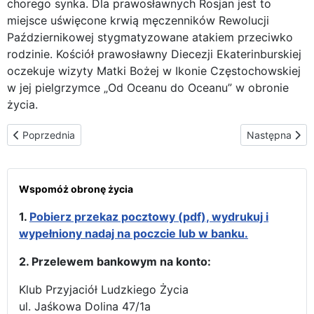
chorego synka. Dla prawosławnych Rosjan jest to
miejsce uświęcone krwią męczenników Rewolucji
Październikowej stygmatyzowane atakiem przeciwko
rodzinie. Kościół prawosławny Diecezji Ekaterinburskiej
oczekuje wizyty Matki Bożej w Ikonie Częstochowskiej
w jej pielgrzymce „Od Oceanu do Oceanu” w obronie
życia.
Poprzednia strona: Matka Boża Częstochowska "Na Krwi" Męczen
Następna stron
Poprzednia
Następna
Wspomóż obronę życia
1.
Pobierz przekaz pocztowy (pdf), wydrukuj i
wypełniony nadaj na poczcie lub w banku.
2. Przelewem bankowym na konto:
Klub Przyjaciół Ludzkiego Życia
ul. Jaśkowa Dolina 47/1a