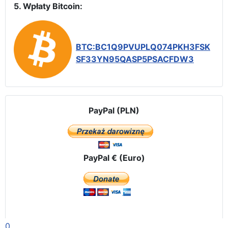
5. Wpłaty Bitcoin:
BTC:BC1Q9PVUPLQ074PKH3FSK
SF33YN95QASP5PSACFDW3
PayPal (PLN)
PayPal € (Euro)
0