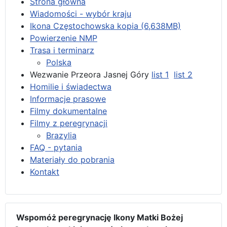
Strona główna
Wiadomości - wybór kraju
Ikona Częstochowska kopia (6,638MB)
Powierzenie NMP
Trasa i terminarz
Polska
Wezwanie Przeora Jasnej Góry
list 1
list 2
Homilie i świadectwa
Informacje prasowe
Filmy dokumentalne
Filmy z peregrynacji
Brazylia
FAQ - pytania
Materiały do pobrania
Kontakt
Wspomóż peregrynację Ikony Matki Bożej