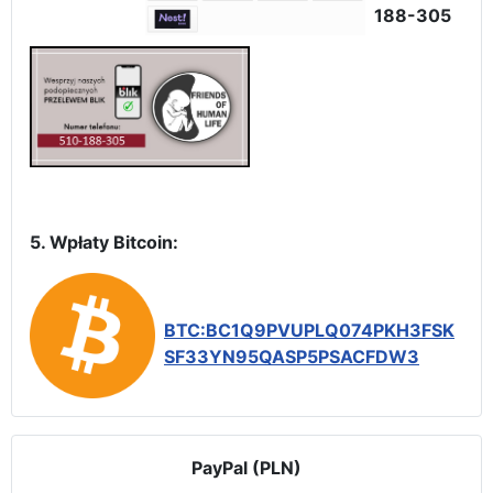
188-305
5. Wpłaty Bitcoin:
BTC:BC1Q9PVUPLQ074PKH3FSK
SF33YN95QASP5PSACFDW3
PayPal (PLN)