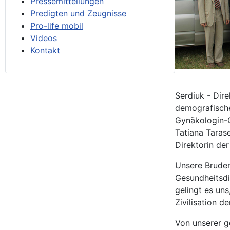
Pressemitteilungen
Predigten und Zeugnisse
Pro-life mobil
Videos
Kontakt
Serdiuk - Dire
demografische
Gynäkologin-Ge
Tatiana Taras
Direktorin de
Unsere Bruder
Gesundheitsdi
gelingt es un
Zivilisation 
Von unserer ge