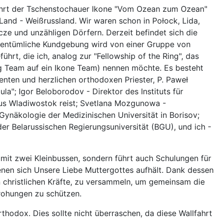
fahrt der Tschenstochauer Ikone "Vom Ozean zum Ozean"
 Land - Weißrussland. Wir waren schon in Połock, Lida,
ze und unzähligen Dörfern. Derzeit befindet sich die
igentümliche Kundgebung wird von einer Gruppe von
ührt, die ich, analog zur "Fellowship of the Ring", das
ng Team auf ein Ikone Team) nennen möchte. Es besteht
ienten und herzlichen orthodoxen Priester, P. Paweł
la"; Igor Beloborodov - Direktor des Instituts für
aus Wladiwostok reist; Svetlana Mozgunowa -
 Gynäkologie der Medizinischen Universität in Borisov;
er Belarussischen Regierungsuniversität (BGU), und ich -
 mit zwei Kleinbussen, sondern führt auch Schulungen für
denen sich Unsere Liebe Muttergottes aufhält. Dank dessen
en christlichen Kräfte, zu versammeln, um gemeinsam die
rohungen zu schützen.
thodox. Dies sollte nicht überraschen, da diese Wallfahrt