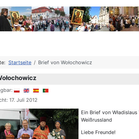
ite:
Startseite
Brief von Wołochowicz
 Wołochowicz
ügbar:
cht: 17. Juli 2012
Ein Brief von Władislau
Weißrussland
Liebe Freunde!