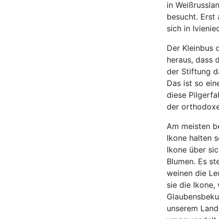
in Weißrussla
besucht. Erst
sich in Ivienie
Der Kleinbus 
heraus, dass 
der Stiftung 
Das ist so ein
diese Pilgerfa
der orthodoxe
Am meisten be
Ikone halten s
Ikone über si
Blumen. Es ste
weinen die Le
sie die Ikone
Glaubensbekun
unserem Land 