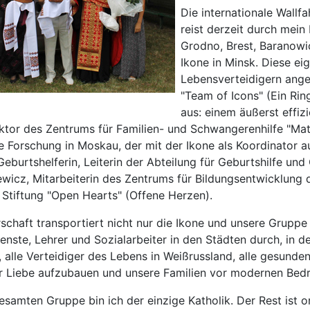
Die internationale Wall
reist derzeit durch mein
Grodno, Brest, Baranowic
Ikone in Minsk. Diese e
Lebensverteidigern angef
"Team of Icons" (Ein Ri
aus: einem äußerst effiz
ktor des Zentrums für Familien- und Schwangerenhilfe "Matu
 Forschung in Moskau, der mit der Ikone als Koordinator 
burtshelferin, Leiterin der Abteilung für Geburtshilfe und
ewicz, Mitarbeiterin des Zentrums für Bildungsentwicklung d
r Stiftung "Open Hearts" (Offene Herzen).
schaft transportiert nicht nur die Ikone und unsere Gruppe
enste, Lehrer und Sozialarbeiter in den Städten durch, in 
s, alle Verteidiger des Lebens in Weißrussland, alle gesund
der Liebe aufzubauen und unsere Familien vor modernen Bed
samten Gruppe bin ich der einzige Katholik. Der Rest ist or