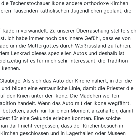
ss die Tschenstochauer Ikone andere orthodoxe Kirchen
hreren Tausenden katholischen Jugendlichen geplant, die
f Rädern verwandelt. Zu unserer Überraschung stellte sich
sst. Ich habe immer noch das innere Gefühl, dass es von
ade um die Muttergottes durch Weißrussland zu fahren.
er dem Lenkrad dieses speziellen Autos und deshalb ist
ichzeitig ist es für mich sehr interessant, die Tradition
t kennen.
ubige. Als sich das Auto der Kirche nähert, in der die
und bilden eine erstaunliche Linie, damit die Priester die
auf den Knien unter der Ikone. Die Mädchen werfen
radition handelt. Wenn das Auto mit der Ikone wegfährt,
r bettelten, auch nur für einen Moment anzuhalten, damit
ndest für eine Sekunde erleben konnten. Eine solche
n darf nicht vergessen, dass der Kirchenbesuch in
Kirchen geschlossen und in Lagerhallen oder Museen