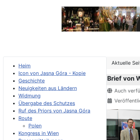
Aktuelle Se
Heim
Icon von Jasna Góra - Kopie
Brief von
Geschichte
Neuigkeiten aus Ländern
Details
Auch verf
Widmung
Veröffentli
Übergabe des Schutzes
Ruf des Priors von Jasna Góra
Route
Polen
Kongress in Wien