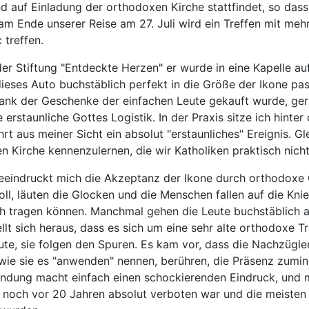
nd auf Einladung der orthodoxen Kirche stattfindet, so da
 am Ende unserer Reise am 27. Juli wird ein Treffen mit me
c treffen.
der Stiftung "Entdeckte Herzen" er wurde in eine Kapelle au
dieses Auto buchstäblich perfekt in die Größe der Ikone pa
dank der Geschenke der einfachen Leute gekauft wurde, ger
e erstaunliche Gottes Logistik. In der Praxis sitze ich hint
hrt aus meiner Sicht ein absolut "erstaunliches" Ereignis. Gle
n Kirche kennenzulernen, die wir Katholiken praktisch nich
eindruckt mich die Akzeptanz der Ikone durch orthodoxe Glä
oll, läuten die Glocken und die Menschen fallen auf die Knie 
ch tragen können. Manchmal gehen die Leute buchstäblich 
llt sich heraus, dass es sich um eine sehr alte orthodoxe T
ute, sie folgen den Spuren. Es kam vor, dass die Nachzügle
, wie sie es "anwenden" nennen, berühren, die Präsenz zumi
dung macht einfach einen schockierenden Eindruck, und ma
noch vor 20 Jahren absolut verboten war und die meisten 