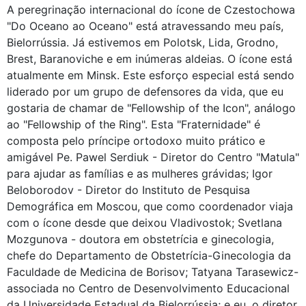
A peregrinação internacional do ícone de Czestochowa
"Do Oceano ao Oceano" está atravessando meu país,
Bielorrússia. Já estivemos em Polotsk, Lida, Grodno,
Brest, Baranoviche e em inúmeras aldeias. O ícone está
atualmente em Minsk. Este esforço especial está sendo
liderado por um grupo de defensores da vida, que eu
gostaria de chamar de "Fellowship of the Icon", análogo
ao "Fellowship of the Ring". Esta "Fraternidade" é
composta pelo príncipe ortodoxo muito prático e
amigável Pe. Pawel Serdiuk - Diretor do Centro "Matula"
para ajudar as famílias e as mulheres grávidas; Igor
Beloborodov - Diretor do Instituto de Pesquisa
Demográfica em Moscou, que como coordenador viaja
com o ícone desde que deixou Vladivostok; Svetlana
Mozgunova - doutora em obstetrícia e ginecologia,
chefe do Departamento de Obstetrícia-Ginecologia da
Faculdade de Medicina de Borisov; Tatyana Tarasewicz-
associada no Centro de Desenvolvimento Educacional
da Universidade Estadual da Bielorrússia; e eu, o diretor