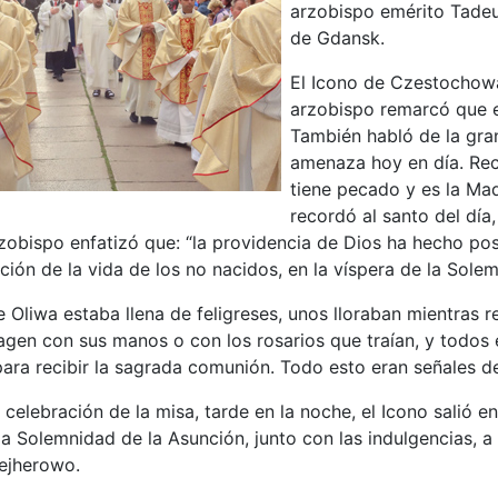
arzobispo emérito Tadeu
de Gdansk.
El Icono de Czestochowa,
arzobispo remarcó que el
También habló de la gra
amenaza hoy en día. Reca
tiene pecado y es la Mad
recordó al santo del día
rzobispo enfatizó que: “la providencia de Dios ha hecho pos
ción de la vida de los no nacidos, en la víspera de la Sole
 Oliwa estaba llena de feligreses, unos lloraban mientras re
agen con sus manos o con los rosarios que traían, y todos
 para recibir la sagrada comunión. Todo esto eran señales d
celebración de la misa, tarde en la noche, el Icono salió 
la Solemnidad de la Asunción, junto con las indulgencias, a 
ejherowo.