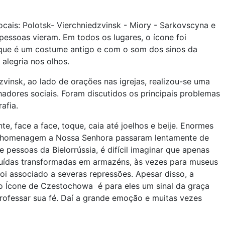
ocais: Polotsk- Vierchniedzvinsk - Miory - Sarkovscyna e
pessoas vieram. Em todos os lugares, o ícone foi
que é um costume antigo e com o som dos sinos da
 alegria nos olhos.
vinsk, ao lado de orações nas igrejas, realizou-se uma
lhadores sociais. Foram discutidos os principais problemas
afia.
, face a face, toque, caia até joelhos e beije. Enormes
dar homenagem a Nossa Senhora passaram lentamente de
 pessoas da Bielorrússia, é difícil imaginar que apenas
struídas transformadas em armazéns, às vezes para museus
 foi associado a severas repressões. Apesar disso, a
 do Ícone de Czestochowa é para eles um sinal da graça
rofessar sua fé. Daí a grande emoção e muitas vezes