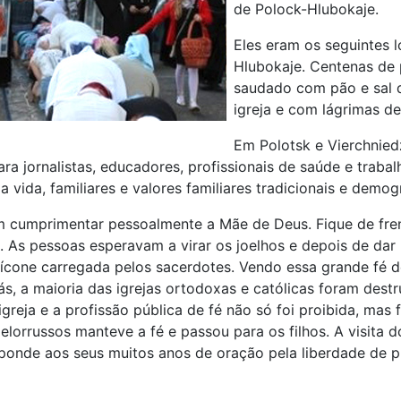
de Polock-Hlubokaje.
Eles eram os seguintes l
Hlubokaje. Centenas de 
saudado com pão e sal 
igreja e com lágrimas de
Em Polotsk e Vierchniedz
ra jornalistas, educadores, profissionais de saúde e traba
 vida, familiares e valores familiares tradicionais e demogr
 cumprimentar pessoalmente a Mãe de Deus. Fique de frente
as. As pessoas esperavam a virar os joelhos e depois de 
 ícone carregada pelos sacerdotes. Vendo essa grande fé de
rás, a maioria das igrejas ortodoxas e católicas foram de
igreja e a profissão pública de fé não só foi proibida, mas
ielorrussos manteve a fé e passou para os filhos. A visita
ponde aos seus muitos anos de oração pela liberdade de p