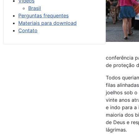
Vídeos
Brasil
Perguntas frequentes
Materiais para download
Contato
conferência pa
de proteção da
Todos queriam
filas alinhad
joelhos sob o
vinte anos at
e indo para a 
maioria dos b
de Deus e res
lágrimas.