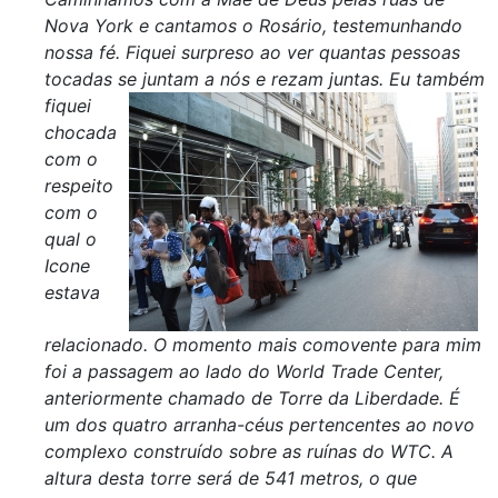
Nova York e cantamos o Rosário, testemunhando
nossa fé. Fiquei surpreso ao ver quantas pessoas
tocadas se juntam a nós e rezam juntas. Eu também
fique
i
chocada
com o
respeito
com o
qual o
Icone
estava
relacionado. O momento mais comovente para mim
foi a passagem ao lado do World Trade Center,
anteriormente chamado de Torre da Liberdade. É
um dos quatro arranha-céus pertencentes ao novo
complexo construído sobre as ruínas do WTC. A
altura desta torre será de 541 metros, o que