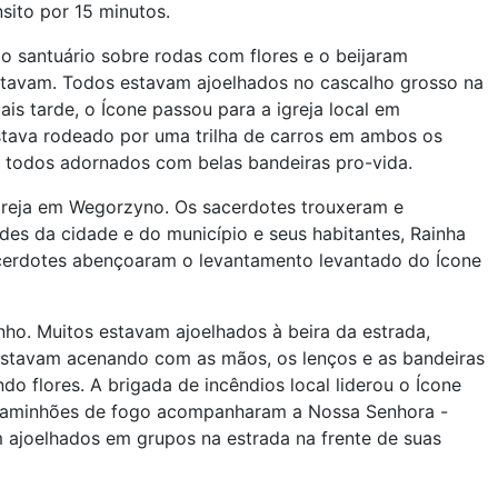
nsito por 15 minutos.
 santuário sobre rodas com flores e o beijaram
tavam. Todos estavam ajoelhados no cascalho grosso na
Mais tarde, o Ícone passou para a igreja local em
tava rodeado por uma trilha de carros em ambos os
m todos adornados com belas bandeiras pro-vida.
igreja em Wegorzyno. Os sacerdotes trouxeram e
es da cidade e do município e seus habitantes, Rainha
sacerdotes abençoaram o levantamento levantado do Ícone
ho. Muitos estavam ajoelhados à beira da estrada,
 estavam acenando com as mãos, os lenços e as bandeiras
o flores. A brigada de incêndios local liderou o Ícone
es caminhões de fogo acompanharam a Nossa Senhora -
m ajoelhados em grupos na estrada na frente de suas