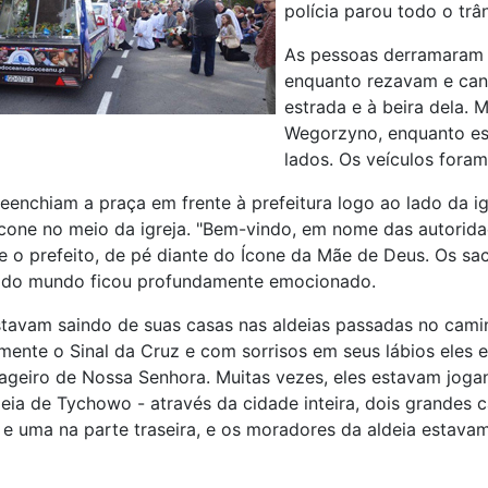
polícia parou todo o trâ
As pessoas derramaram o
enquanto rezavam e can
estrada e à beira dela. 
Wegorzyno, enquanto es
lados. Os veículos fora
eenchiam a praça em frente à prefeitura logo ao lado da 
cone no meio da igreja. "Bem-vindo, em nome das autoridad
se o prefeito, de pé diante do Ícone da Mãe de Deus. Os 
Todo mundo ficou profundamente emocionado.
tavam saindo de suas casas nas aldeias passadas no camin
mente o Sinal da Cruz e com sorrisos em seus lábios eles
ageiro de Nossa Senhora. Muitas vezes, eles estavam jogand
deia de Tychowo - através da cidade inteira, dois grand
 e uma na parte traseira, e os moradores da aldeia estava