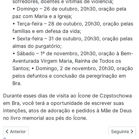
sofredores, doentes e vítimas de violência;
• Domingo – 26 de outubro, 20h30, oração pela
paz com Maria e a Igreja;
• Terça-feira – 28 de outubro, 20h30, oração pelas
famílias e em defesa da vida;
• Sexta-feira – 31 de outubro, 20h30, oração pelas
almas do purgatório;
• Sábado – 1º de novembro, 20h30, oração à Bem-
Aventurada Virgem Maria, Rainha de Todos os
Santos; • Domingo, 2 de novembro, 20h30, oração
pelos defuntos e conclusão da peregrinação em
Bra.
Durante esses dias de visita ao Ícone de Częstochowa
em Bra, você terá a oportunidade de escrever suas
intenções, atos de adoração e pedidos à Mãe de Deus
no livro memorial aos pés do Ícone.
Artigo anterior: Nossa Senhora de Częstochowa, em seu ícone iti
Artigo seguin
Anterior
Seguinte