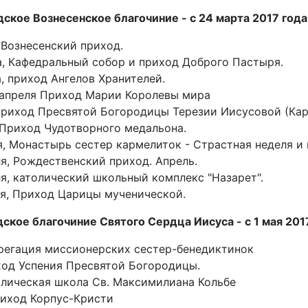
ское Вознесенское благочиние - с 24 марта 2017 года
 Вознесенский приход.
а, Кафедральный собор и приход Доброго Пастыря.
а, приход Ангелов Хранителей.
4 апреля Приход Марии Королевы мира
 Приход Пресвятой Богородицы Терезии Иисусовой (Кар
, Приход Чудотворного медальона.
ля, Монастырь сестер кармелиток - Страстная неделя и
ля, Рождественский приход. Апрель.
ля, католический школьный комплекс "Назарет".
ля, Приход Царицы мученической.
ское благочиние Святого Сердца Иисуса - с 1 мая 2017 
грегация миссионерских сестер-бенедиктинок
ход Успения Пресвятой Богородицы.
олическая школа Св. Максимилиана Кольбе
приход Корпус-Кристи