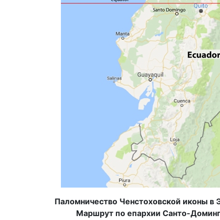
Паломничество Ченстоховской иконы в Эк
Маршрут по епархии Санто-Доминго 