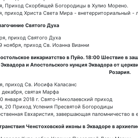
ря, Приход Скорбящей Богородицы в Хулио Морено.
я, приход Христа Света Мира - внетерриториальный -
лагочиние Святого Духа
бря, приход Святого Духа
 9 ноября, приход Св. Иоанна Вианни
постольское викариатство в Пуйо. 18:00 Шествие в за
 Эквадора и Апостольского нунция Эквадора от церкв
Розария.
ря, приход Св. Иосифа Каласанс
8 декабря, святая Марфа
20 января 2018 г. Свято-Николаевский приход
ря, 20 Приход Успения Пресвятой Богородицы
ественная Евхаристия, завершающая паломничество в 
транствия Ченстоховской иконы в Эквадоре в архиепи