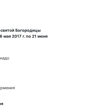
есвятой Богородицы
 мая 2017 г. по 21 июня
онадо
Армения
ря