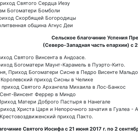
 Приход Святого Сердца Иезу
рам Богоматери Бомболи
 приход Скорбящей Богородицы
олитвенная община Агнус Деи
Сельское благочиние Успения Пр
(Северо-Западная часть епархии) с 26
риход Святого Винсента в Андоасе.
риход Богоматери Маунт-Карамель в Пуэрто-Кито.
юня, Приход Богоматери Сисне в Педро Висенте Мальд
, Королевский приход Сисны в Челике
, приход Святого Архангела Михаила в Лос-Банкос
, Сент-Винсент Феррер в Миндо
 Приход Матери Доброго Пастыря в Нанегале
Приход Христа Царя и Непорочного зачатия в Гуалеа - 
, Крестовоздвиженский приход Пакто.
гочиние Святого Иосифа с 21 июня 2017 г. по 2 сентяб