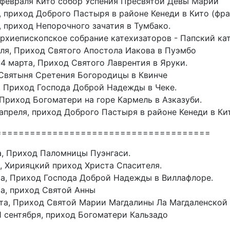
1 февраля Кито собор Успения Пресвятой Девы Марии
я, приход Доброго Пастыря в районе Кенеди в Кито (ф
, приход Непорочного зачатия в Тумбако.
Архиепископское собрание катехизаторов - Папский к
аля, Приход Святого Апостола Иакова в Пуэмбо
 4 марта, Приход Святого Лаврентия в Яруки.
 Святыня Сретения Богородицы в Квинче
а, Приход Господа Доброй Надежды в Чеке.
 Приход Богоматери на горе Кармель в Азказуби.
 апреля, приход Доброго Пастыря в районе Кенеди в К
======================================
та, Приход Паломницы Пуэнгаси.
а, Хирияцкий приход Христа Спасителя.
ста, Приход Господа Доброй Надежды в Виллафлоре.
ста, приход Святой Анны
ста, Приход Святой Марии Магдалины Ла Магдаленской
 1 сентября, приход Богоматери Кальзадо