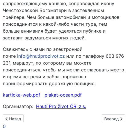
сопровождающему конвою, сопровождая икону
Ченстоховской Богоматери в застекленном
трейлере. Чем больше автомобилей и мотоциклов
присоединится к какой-либо части тура, тем
больше внимания будет уделяться публике и
заставит задуматься многих людей.
Свяжитесь с нами по электронной
почте
info@hnutiprozivot.cz
или по телефону 603 976
231, маршрут, по которому вы можете
присоединиться, чтобы мы могли согласовать место
и время встречи и заблаговременно
проинформировать дорожную полицию.
karticka-web.pdf
plakat-ocean.pdf
Организатор:
Hnutí Pro život ČR, z.s.
Предыдущий: Маршрут странствия в Эквадоре
Следующий:
Назад
Вперед
0