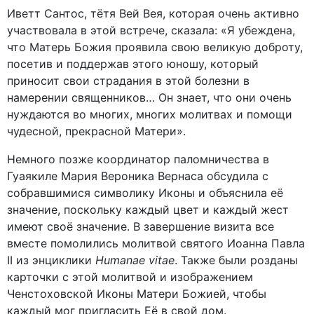
Иветт Сантос, тётя Вей Вея, которая очень активно
участвовала в этой встрече, сказала: «Я убеждена,
что Матерь Божия проявила свою великую доброту,
посетив и поддержав этого юношу, который
приносит свои страдания в этой болезни в
намерении священников… Он знает, что они очень
нуждаются во многих, многих молитвах и помощи
чудесной, прекрасной Матери».
Немного позже координатор паломничества в
Гуаякиле Мария Вероника Вернаса обсудила с
собравшимися символику Иконы и объяснила её
значение, поскольку каждый цвет и каждый жест
имеют своё значение. В завершение визита все
вместе помолились молитвой святого Иоанна Павла
II из энциклики
Humanae vitae
. Также были розданы
карточки с этой молитвой и изображением
Ченстоховской Иконы Матери Божией, чтобы
каждый мог пригласить Её в свой дом.