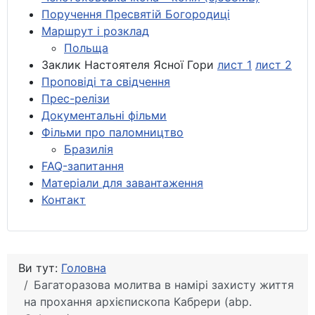
Поручення Пресвятій Богородиці
Маршрут і розклад
Польща
Заклик Настоятеля Ясної Гори
лист 1
лист 2
Проповіді та свідчення
Прес-релізи
Документальні фільми
Фільми про паломництво
Бразилія
FAQ-запитання
Матеріали для завантаження
Контакт
Ви тут:
Головна
Багаторазова молитва в намірі захисту життя
на прохання архієпископа Кабрери (abp.