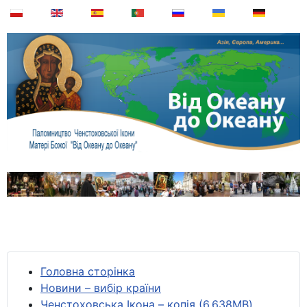
Головна сторінка
Новини – вибір країни
Ченстоховська Ікона – копія (6,638MB)