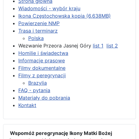
Strona główna
Wiadomości - wybór kraju
Ikona Częstochowska kopia (6,638MB)
Powierzenie NMP
Trasa i terminarz
Polska
Wezwanie Przeora Jasnej Góry
list 1
list 2
Homilie i świadectwa
Informacje prasowe
Filmy dokumentalne
Filmy z peregrynacji
Brazylia
FAQ - pytania
Materiały do pobrania
Kontakt
Wspomóż peregrynację Ikony Matki Bożej