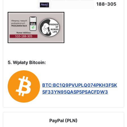
188-305
5. Wpłaty Bitcoin:
BTC:BC1Q9PVUPLQ074PKH3FSK
SF33YN95QASP5PSACFDW3
PayPal (PLN)