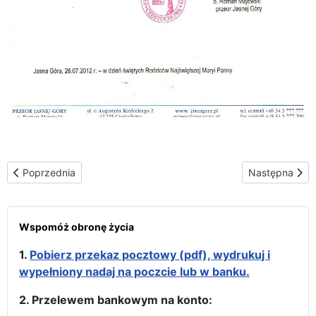
Poprzednia strona: Matka Boża z katolicką młodzieżą Białorusi w
Następna stron
Poprzednia
Następna
Wspomóż obronę życia
1.
Pobierz przekaz pocztowy (pdf), wydrukuj i
wypełniony nadaj na poczcie lub w banku.
2. Przelewem bankowym na konto: