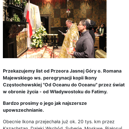
Przekazujemy list od Przeora Jasnej Góry o. Romana
Majewskiego ws. peregrynacji kopii Ikony
Częstochowskiej "Od Oceanu do Oceanu" przez świat
w obronie życia - od Władywostoku do Fatimy.
Bardzo prosimy o jego jak najszersze
upowszechnianie.
Obecnie Ikona przejechała już ok. 20 tys. km przez
Kazachstan, Daleki Wschód, Syberię, Moskwę, Białoruś