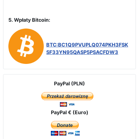
5. Wpłaty Bitcoin:
BTC:BC1Q9PVUPLQ074PKH3FSK
SF33YN95QASP5PSACFDW3
PayPal (PLN)
PayPal € (Euro)