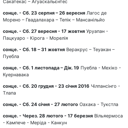
Сакатекас – Агуаскальєнтес
сонце. - Сб. 23 серпня – 26 вересня
Лагос де
Морено – Гвадалахара – Тепік – Мансанільйо
сонце. - Сб. 27 вересня - 17 жовтня
Уруапан -
Пацкуаро - Кірога - Морелія
сонце. - Сб. 18 – 31 жовтня
Веракрус – Теуакан –
Пуебла
сонце. - Сб. 1 листопада – Дік. 19
Пуебла - Мехіко -
Куернавака
сонце. - Сб. 20 грудня - 23 січня 2016
Чілпансінго -
Тлапа
сонце. - Сб. 24 січня - 27 лютого
Оахака - Тукстла
сонце. - Через. 28 лютого - 17 березня
Вільяермоса
- Кампече - Меріда - Канкун