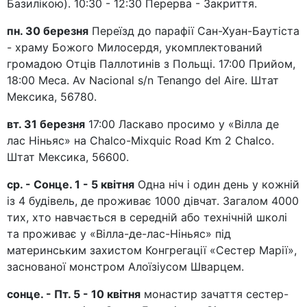
Базилікою). 10:30 - 12:30 Перерва - Закриття.
пн. 30 березня
Переїзд до парафії Сан-Хуан-Баутіста
- храму Божого Милосердя, укомплектований
громадою Отців Паллотинів з Польщі. 17:00 Прийом,
18:00 Меса. Av Nacional s/n Tenango del Aire. Штат
Мексика, 56780.
вт. 31 березня
17:00 Ласкаво просимо у «Вілла де
лас Ніньяс» на Chalco-Mixquic Road Km 2 Chalco.
Штат Мексика, 56600.
ср. - Сонце. 1 - 5 квітня
Одна ніч і один день у кожній
із 4 будівель, де проживає 1000 дівчат. Загалом 4000
тих, хто навчається в середній або технічній школі
та проживає у «Вілла-де-лас-Ніньяс» під
материнським захистом Конгрегації «Сестер Марії»,
заснованої монстром Алоїзіусом Шварцем.
сонце. - Пт. 5 - 10 квітня
монастир зачаття сестер-