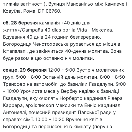
тижнів вагітності). Вулиця Мансанільо між Кампече і
Коауїла. Рома, DF 06760.
сб. 28 березня
кампанія «40 днів для
життя»/Campaña 40 días por la Vida—Мексика.
Бдування 40 днів 24 години безперервно.
Богородиця Ченстоховська рухається до місця в
Істапалапі, де закінчиться 40-денна молитва. Вона
буде разом в цю останню ніч молитви.
сонце. 29 березня
12:00 - 5:00 Зустріч молитовних
груп. 5:00 - 8:00 Останній день молитви. 8:00 - 8:50
Трансфер на автомобілі до базиліки Гваделупи. 9:00
– 10:00 Урочиста меса у Вербну неділю в базиліці
Гваделупи, яку очолять Норберто кардинал Рівера
Каррера, архієпископ Мексики та Енніо кардинал
Антонеллі, почесний президент Папської ради у
справах сім’ї. 10:00 - 10:20 Вручення квітів
Богородиці та перенесення в кімнату (поруч з