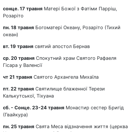
сонце. 17 травня
Матері Божої з Фатіми Парріш,
Розаріто
пн. 18 травня
Богоматері Океану, Розаріто (Тихий
океан)
вт. 19 травня
святий апостол Бернав
ср. 20 травня
Спокутний храм Святого Рафаеля
Гісара у Валенсії
чт 21 травня
Святого Архангела Михаїла
пт. 22 травня
Святилище блаженної Терези
Калькутської, Тіхуана
сб. - Сонце. 23-24 травня
Монастир сестер Бригід
(Гвайкура)
пн. 25 травня
Свята Меса відзначення життя (церква