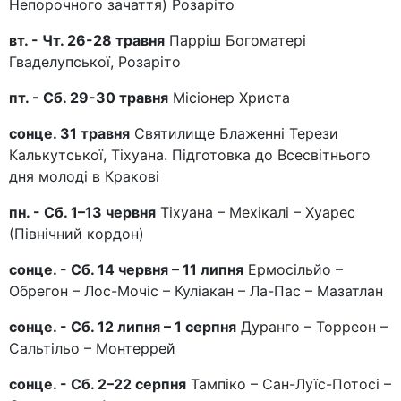
Непорочного зачаття) Розаріто
вт. - Чт. 26-28 травня
Парріш Богоматері
Гваделупської, Розаріто
пт. - Сб. 29-30 травня
Місіонер Христа
сонце. 31 травня
Святилище Блаженні Терези
Калькутської, Тіхуана. Підготовка до Всесвітнього
дня молоді в Кракові
пн. - Сб. 1–13 червня
Тіхуана – Мехікалі – Хуарес
(Північний кордон)
сонце. - Сб. 14 червня – 11 липня
Ермосільйо –
Обрегон – Лос-Мочіс – Куліакан – Ла-Пас – Мазатлан
сонце. - Сб. 12 липня – 1 серпня
Дуранго – Торреон –
Сальтільо – Монтеррей
сонце. - Сб. 2–22 серпня
Тампіко – Сан-Луїс-Потосі –