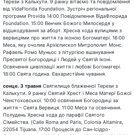
Терези з Калькути. 9 ранку вітаємо та повідомлення
від VidaFlorida Foundation. Зустріч регіональної
програми Provida 14:00 Повідомлення ВідаФлорида
Foundation. 15:00 Венчик Божого Милосердя у
відшкодування за аборт. Хресна хода вулицями з
вервицями про життя та іконою Богоматері. 16:00
Меса, яку очолив Архієпископ Митрополит Монс.
Рафаель Ромо Муньос з літургією вшанування
Пресвятої Богородиці і Людей у ​​Святій Іконі.
Освячення цивілізації життя і любові Богоматері.
18:00 Свята година. Євхаристійне чування.
сонце. 3 травня
Святилище блаженної Терези з
Калькути. 9 ранку Святий Хрест і Меса Матері Божої
Ченстоховської. 10:00 освячення Богородиці за
життя – Свята Вервиця. 11:00 Меса та освячення.
Полудень Хресна хода до парафії Святого
Сімейства. (Calle Roma and Paris, Colonia Altamira,
22054 Tijuana. 17:00 Процесія до Сан-Ісідро-