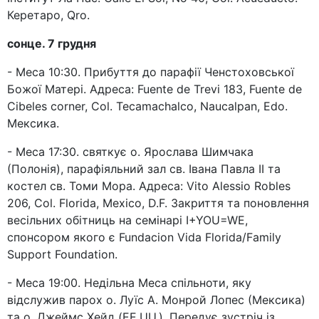
Керетаро, Qro.
сонце. 7 грудня
- Меса 10:30. Прибуття до парафії Ченстоховської
Божої Матері. Адреса: Fuente de Trevi 183, Fuente de
Cibeles corner, Col. Tecamachalco, Naucalpan, Edo.
Мексика.
- Меса 17:30. святкує о. Ярослава Шимчака
(Полонія), парафіяльний зал св. Івана Павла ІІ та
костел св. Томи Мора. Адреса: Vito Alessio Robles
206, Col. Florida, Mexico, D.F. Закриття та поновлення
весільних обітниць на семінарі I+YOU=WE,
спонсором якого є Fundacion Vida Florida/Family
Support Foundation.
- Меса 19:00. Недільна Меса спільноти, яку
відслужив парох о. Луїс А. Монрой Лопес (Мексика)
та о. Джеймс Хейд (EE.UU.). Передує зустріч із