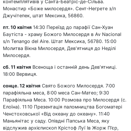
контемплятивів у Санта-Беатріс-де-Сільва.
Монастир «Боже милосердя». Сент-Негрете з/п
Джучітепек, штат Мексика, 56860.
пт. 10 квітня
14:30 Переїзд до парафії Сан-Хуан
Баутіста - храму Божого Милосердя в Av Nacional
s/n Tenango del Aire. Штат Мексика, 56780. 15:00
Молитва Вікна Милосердя, Дев'ятниця до Неділі
Милосердя.
сб. 11 квітня
Всеноща і останній день Дев'ятниці.
18:00 Вервиця.
сонце. 12 квітня
Свято Божого Милосердя. 7:00
парафіяльна меса, 8:00 меса Сан-Матео; 9:30
Парафіяльна Меса. 10:00 Розмова про Милосердя (с.
Елоїна). 11:10 Презентація паломництва Богоматері
Ченстоховської «Від океану до океану». 11:40
Маньянітас у саду. Опівдні Папська Меса, яку
відслужив архієпископ Крістоф Луї Ів Жорж П’єр,