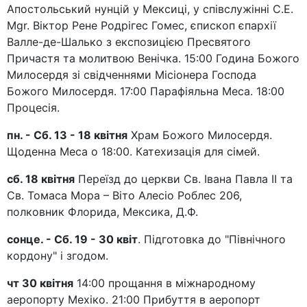
Апостольський нунцій у Мексиці, у співслужінні С.Е.
Mgr. Віктор Рене Родрігес Гомес, єпископ єпархії
Валле-де-Шалько з експозицією Пресвятого
Причастя та молитвою Венічка. 15:00 Година Божого
Милосердя зі свідченнями Місіонера Господа
Божого Милосердя. 17:00 Парафіяльна Меса. 18:00
Процесія.
пн. - Сб. 13 - 18 квітня
Храм Божого Милосердя.
Щоденна Меса о 18:00. Катехизація для сімей.
сб. 18 квітня
Переїзд до церкви Св. Івана Павла ІІ та
Св. Томаса Мора – Віто Алесіо Роблес 206,
полковник Флорида, Мексика, Д.Ф.
сонце. - Сб. 19 - 30 квіт
. Підготовка до "Північного
кордону" і згодом.
чт 30 квітня
14:00 прощання в міжнародному
аеропорту Мехіко. 21:00 Прибуття в аеропорт