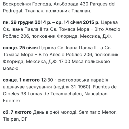
Воскресіння Господа, Альборада 430 Parques del
Pedregal. Тлалпан. полковник Тлалпан.
пн. 29 грудня 2014 р. – ср. 14 січня 2015 р.
Церква
Св. Івана Павла ІІ та Св. Томаса Мора – Віто Алесіо
Роблес 206, полковник Флорида, Мексика, Д.Ф.
сонце. 25 січня
Церква Св. Івана Павла ІІ та Св.
Томаса Мора – Віто Алесіо Роблес 206, полковник
Флорида, Мексика, Д.Ф. 17:00 Меса польською
мовою.
сонце. 1 лютого
12:30 Ченстоховська пара
фія
відзначає заснування (неділя 31, 1960). Fuentes de
Cibeles 38 Lomas de Tecamachalco, Naucalpan,
Edomex
сб. 7 лютого
День вірної молоді. Seminario Menor,
Tlalpan, DF