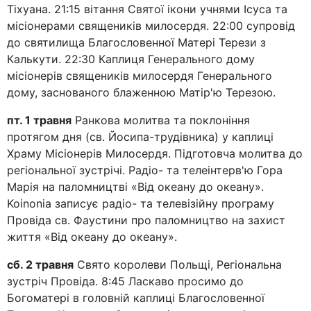
Тіхуана. 21:15 вітання Святої ікони учнями Ісуса та
місіонерами священиків милосердя. 22:00 супровід
до святилища Благословенної Матері Терези з
Калькути. 22:30 Каплиця Генерального дому
місіонерів священиків милосердя Генерального
дому, заснованого блаженною Матір'ю Терезою.
пт. 1 травня
Ранкова молитва та поклоніння
протягом дня (св. Йосипа-трудівника) у каплиці
Храму Місіонерів Милосердя. Підготовча молитва до
регіональної зустрічі. Радіо- та телеінтерв'ю Гора
Марія на паломництві «Від океану до океану».
Koinonia записує радіо- та телевізійну програму
Провіда св. Фаустини про паломництво на захист
життя «Від океану до океану».
сб. 2 травня
Свято королеви Польщі, Регіональна
зустріч Провіда. 8:45 Ласкаво просимо до
Богоматері в головній каплиці Благословенної