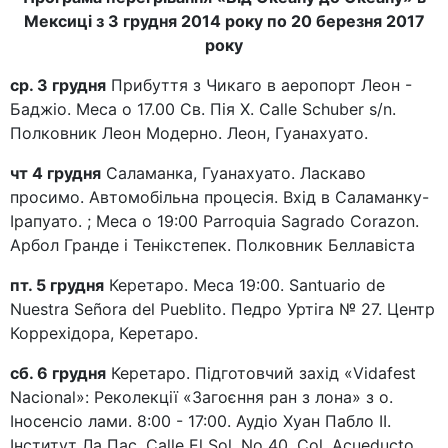
Мексиці з 3 грудня 2014 року по 20 березня 2017
року
ср. 3 грудня
Прибуття з Чикаго в аеропорт Леон -
Баджіо. Меса о 17.00 Св. Пія X. Calle Schuber s/n.
Полковник Леон Модерно. Леон, Гуанахуато.
чт 4 грудня
Саламанка, Гуанахуато. Ласкаво
просимо. Автомобільна процесія. Вхід в Саламанку-
Ірапуато. ; Меса о 19:00 Parroquia Sagrado Corazon.
Арбол Гранде і Тенікстепек. Полковник Беллавіста
пт. 5 грудня
Керетаро. Меса 19:00. Santuario de
Nuestra Señora del Pueblito. Педро Уртіга № 27. Центр
Коррехідора, Керетаро.
сб. 6 грудня
Керетаро. Підготовчий захід «Vidafest
Nacional»: Реколекції «Загоєння ран з лона» з о.
Іносенсіо лами. 8:00 - 17:00. Аудіо Хуан Пабло II.
Інститут Ла Пас. Calle El Sol, No 40, Col. Acueducto.