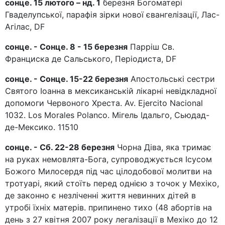
сонце. 15 лютого – нд. 1
березня Богоматері
Гваделупської, парафія зірки нової євангелізації, Лас-
Агілас, DF
сонце. - Сонце. 8 - 15 березня
Парріш Св.
Франциска де Сальського, Періодиста, DF
сонце. - Сонце. 15-22 березня
Апостольські сестри
Святого Іоанна в мексиканській лікарні невідкладної
допомоги Червоного Хреста. Av. Ejercito Nacional
1032. Los Morales Polanco. Мігель Ідальго, Сьюдад-
де-Мексико. 11510
сонце. - Сб. 22-28 березня
Чорна Діва, яка тримає
на руках немовлята-Бога, супроводжується Ісусом
Божого Милосердя під час цілодобової молитви на
тротуарі, який стоїть перед однією з точок у Мехіко,
де законно є незліченні життя невинних дітей в
утробі їхніх матерів. припинено тихо (48 абортів на
день з 27 квітня 2007 року легалізації в Мехіко до 12