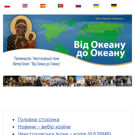
Головна сторінка
Новини – вибір країни
Ченстоховська Ікона – копія (6,638MB)