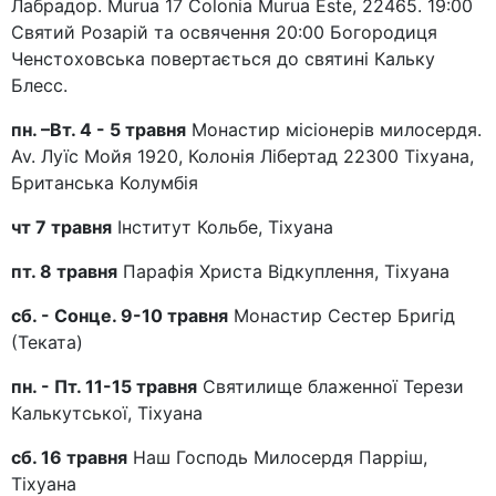
Лабрадор. Murua 17 Colonia Murua Este, 22465. 19:00
Святий Розарій та освячення 20:00 Богородиця
Ченстоховська повертається до святині Кальку
Блесс.
пн. –Вт. 4 - 5 травня
Монастир місіонерів милосердя.
Av. Луїс Мойя 1920, Колонія Лібертад 22300 Тіхуана,
Британська Колумбія
чт 7 травня
Інститут Кольбе, Тіхуана
пт. 8 травня
Парафія Христа Відкуплення, Тіхуана
сб. - Сонце. 9-10 травня
Монастир Сестер Бригід
(Теката)
пн. - Пт. 11-15 травня
Святилище блаженної Терези
Калькутської, Тіхуана
сб. 16 травня
Наш Господь Милосердя Парріш,
Тіхуана