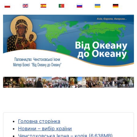
Головна сторінка
Новини – вибір країни
Ченстоховська Ікона – копія (6,638MB)