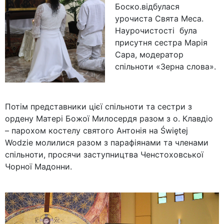
Боско.відбулася
урочиста Свята Меса.
Наурочистості була
присутня сестра Марія
Сара, модератор
спільноти «Зерна слова».
Потім представники цієї спільноти та сестри з
ордену Матері Божої Милосердя разом з о. Клавдіо
– парохом костелу святого Антонія на Świętej
Wodzie молилися разом з парафіянами та членами
спільноти, просячи заступництва Ченстоховської
Чорної Мадонни.