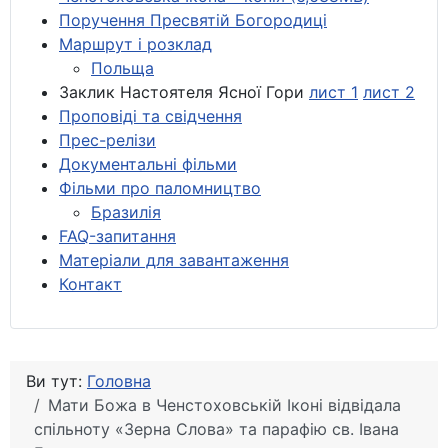
Поручення Пресвятій Богородиці
Маршрут і розклад
Польща
Заклик Настоятеля Ясної Гори
лист 1
лист 2
Проповіді та свідчення
Прес-релізи
Документальні фільми
Фільми про паломництво
Бразилія
FAQ-запитання
Матеріали для завантаження
Контакт
Ви тут:
Головна
Мати Божа в Ченстоховській Іконі відвідала
спільноту «Зерна Слова» та парафію св. Івана