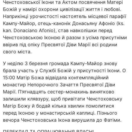
Ченстоховської Ікони та Актом посвячення Матері
Божій у намірі охорони цивілізації життя і любові.
Наприкінці урочистості настоятель місцевої парафії
Кампу-Майор, отець-канонік Донасьяну Афоніо (ks.
kan. Donaciano Afonio), став навколішки перед
Ченстоховською Іконою й разом з усіма присутніми
ввірив під опіку Пресвятої Діви Марії всі родини
свого міста.
У неділю 3 березня громада Кампу-Майор знову
брала участь у Службі Божій у присутності Ікони. О
15:00 Матір Божа відвідала контемпляційний
монастир Непорочного Зачаття Пресвятої Діви
Марії. П’ятнадцять сестер-монахинь винятково
залишили клявзуру, щоб привітати Ченстоховську
Матір Божу й бодай кілька хвилин помолитися
перед Іконою у монастирській каплиці. Пізнього
вечора Ченстоховська Ікона вирушила до Фатіми.
ПЕРЕКЛАД ТА ОПРАЦЮВАННЯ ВЛАСНІ