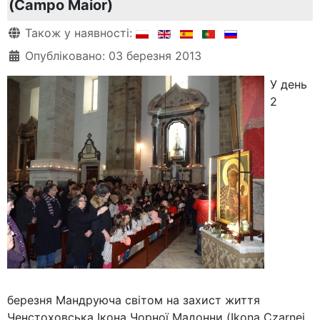
(Campo Maior)
Деталі
Також у наявності:
Опубліковано: 03 березня 2013
У день
2
березня Мандруюча світом на захист життя
Ченстоховська Ікона Чорної Мадонни (Ikona Czarnej