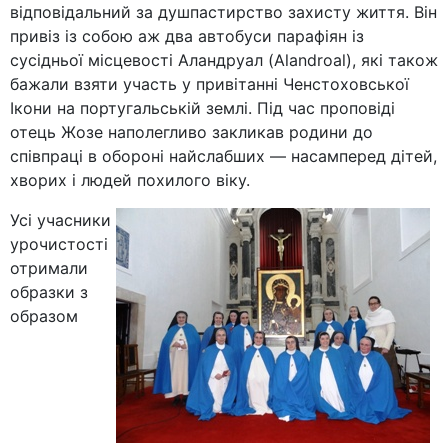
відповідальний за душпастирство захисту життя. Він
привіз із собою аж два автобуси парафіян із
сусідньої місцевості Аландруал (Alandroal), які також
бажали взяти участь у привітанні Ченстоховської
Ікони на португальській землі. Під час проповіді
отець Жозе наполегливо закликав родини до
співпраці в обороні найслабших — насамперед дітей,
хворих і людей похилого віку.
Усі учасники
урочистості
отримали
образки з
образом