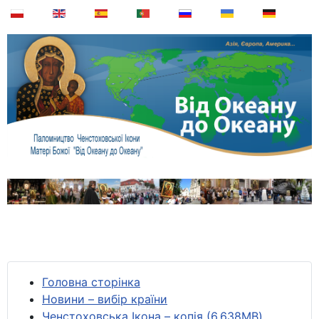
Головна сторінка
Новини – вибір країни
Ченстоховська Ікона – копія (6,638MB)