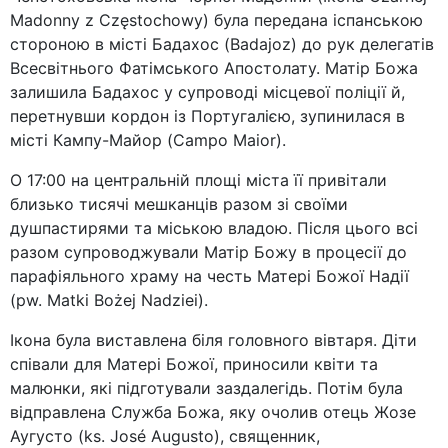
Madonny z Częstochowy) була передана іспанською
стороною в місті Бадахос (Badajoz) до рук делегатів
Всесвітнього Фатімського Апостолату. Матір Божа
залишила Бадахос у супроводі місцевої поліції й,
перетнувши кордон із Португалією, зупинилася в
місті Кампу-Майор (Campo Maior).
О 17:00 на центральній площі міста її привітали
близько тисячі мешканців разом зі своїми
душпастирями та міською владою. Після цього всі
разом супроводжували Матір Божу в процесії до
парафіяльного храму на честь Матері Божої Надії
(pw. Matki Bożej Nadziei).
Ікона була виставлена біля головного вівтаря. Діти
співали для Матері Божої, приносили квіти та
малюнки, які підготували заздалегідь. Потім була
відправлена Служба Божа, яку очолив отець Жозе
Аугусто (ks. José Augusto), священник,