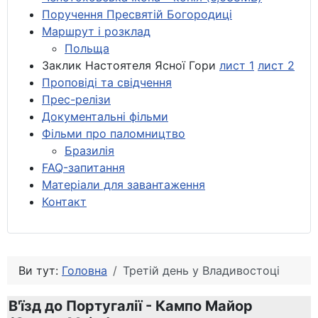
Поручення Пресвятій Богородиці
Маршрут і розклад
Польща
Заклик Настоятеля Ясної Гори
лист 1
лист 2
Проповіді та свідчення
Прес-релізи
Документальні фільми
Фільми про паломництво
Бразилія
FAQ-запитання
Матеріали для завантаження
Контакт
Ви тут:
Головна
Третій день у Владивостоці
В'їзд до Португалії - Кампо Майор