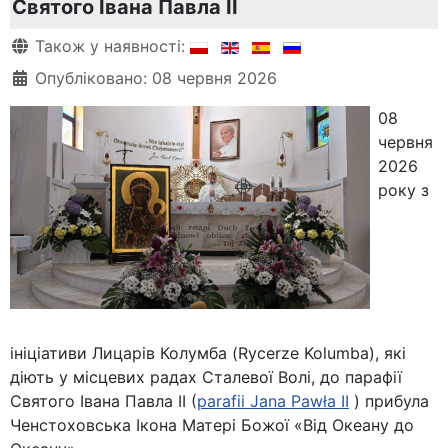
Святого Івана Павла ІІ
Деталі
Також у наявності:
Опубліковано: 08 червня 2026
08
червня
2026
року з
ініціативи Лицарів Колумба (Rycerze Kolumba), які
діють у місцевих радах Сталевої Волі, до парафії
Святого Івана Павла ІІ (
parafii Jana Pawła II
) прибула
Ченстоховська Ікона Матері Божої «Від Океану до