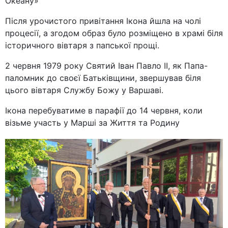
Океану»
Після урочистого привітання Iкона йшла на чолі
процесії, а згодом образ було розміщено в храмі біля
історичного вівтаря з папської прощі.
2 червня 1979 року Святий Іван Павло ІІ, як Папа-
паломник до своєї Батьківщини, звершував біля
цього вівтаря Службу Божу у Варшаві.
Ікона перебуватиме в парафії до 14 червня, коли
візьме участь у Марші за Життя та Родину