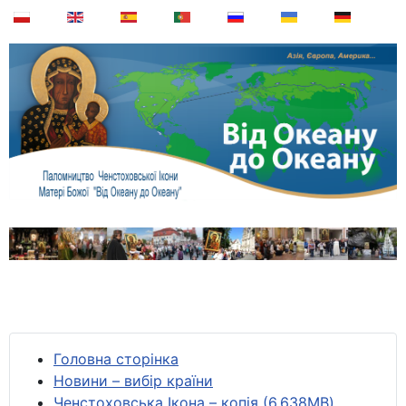
Головна сторінка
Новини – вибір країни
Ченстоховська Ікона – копія (6,638MB)