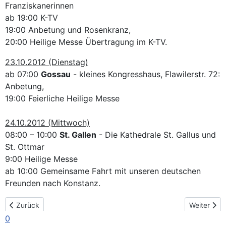
Franziskanerinnen
ab 19:00 K-TV
19:00 Anbetung und Rosenkranz,
20:00 Heilige Messe Übertragung im K-TV.
23.10.2012 (Dienstag)
ab 07:00
Gossau
- kleines Kongresshaus, Flawilerstr. 72:
Anbetung,
19:00 Feierliche Heilige Messe
24.10.2012 (Mittwoch)
08:00 – 10:00
St. Gallen
- Die Kathedrale St. Gallus und
St. Ottmar
9:00 Heilige Messe
ab 10:00 Gemeinsame Fahrt mit unseren deutschen
Freunden nach Konstanz.
Vorheriger Beitrag: Der Pilgerweg in Liechtenstein
Nächster B
Zurück
Weiter
0