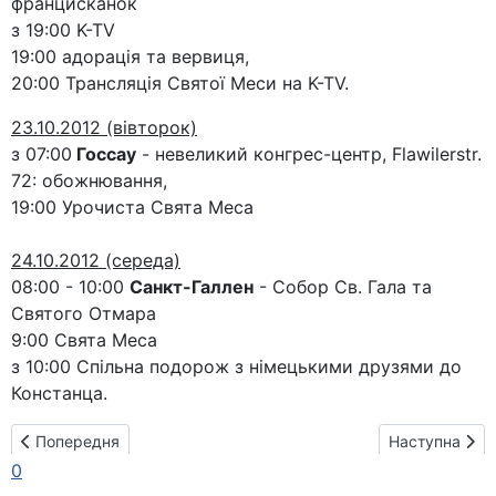
францисканок
з 19:00 K-TV
19:00 адорація та вервиця,
20:00 Трансляція Святої Меси на K-TV.
23.10.2012 (вівторок)
з 07:00
Госсау
- невеликий конгрес-центр, Flawilerstr.
72: обожнювання,
19:00 Урочиста Свята Меса
24.10.2012 (середа)
08:00 - 10:00
Санкт-Галлен
- Собор Св. Гала та
Святого Отмара
9:00 Свята Меса
з 10:00 Спільна подорож з німецькими друзями до
Констанца.
Попередня стаття: Маршрут паломництва в Ліхтенштейні
Наступна ста
Попередня
Наступна
0