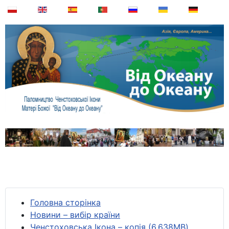
Головна сторінка
Новини – вибір країни
Ченстоховська Ікона – копія (6,638MB)