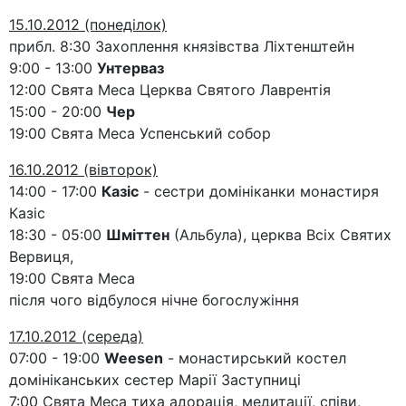
15.10.2012 (понеділок)
прибл. 8:30 Захоплення князівства Ліхтенштейн
9:00 - 13:00
Унтерваз
12:00 Свята Меса Церква Святого Лаврентія
15:00 - 20:00
Чер
19:00 Свята Меса Успенський собор
16.10.2012 (вівторок)
14:00 - 17:00
Казіс
- сестри домініканки монастиря
Казіс
18:30 - 05:00
Шміттен
(Альбула), церква Всіх Святих
Вервиця,
19:00 Свята Меса
після чого відбулося нічне богослужіння
17.10.2012 (середа)
07:00 - 19:00
Weesen
- монастирський костел
домініканських сестер Марії Заступниці
7:00 Свята Меса тиха адорація, медитації, співи,