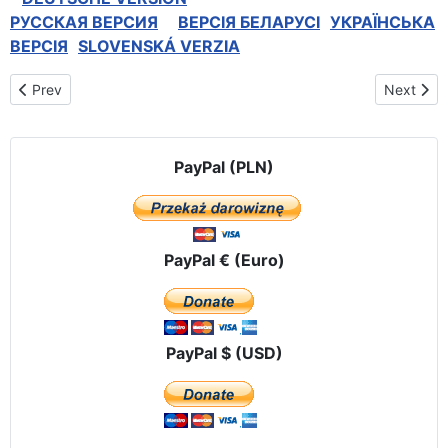
РУССКАЯ BЕРСИЯ
BEPCIЯ БЕЛАРУСІ
УКРАЇНСЬКА
ВЕРСІЯ
SLOVENSKÁ VERZIA
Previous article: VŠEOBECNÁ DEKLARACE O OCHRANĚ CIVILIZ
Next art
Prev
Next
PayPal (PLN)
PayPal € (Euro)
PayPal $ (USD)