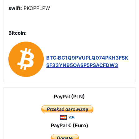
swift:
PKOPPLPW
Bitcoin:
BTC:BC1Q9PVUPLQ074PKH3FSK
SF33YN95QASP5PSACFDW3
PayPal (PLN)
PayPal € (Euro)