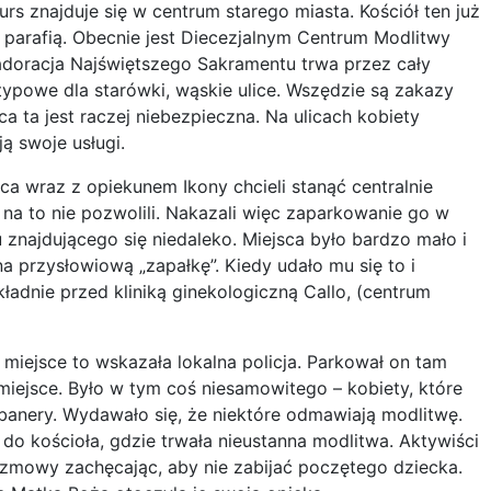
urs znajduje się w centrum starego miasta. Kościół ten już
ć parafią. Obecnie jest Diecezjalnym Centrum Modlitwy
adoracja Najświętszego Sakramentu trwa przez cały
 typowe dla starówki, wąskie ulice. Wszędzie są zakazy
ica ta jest raczej niebezpieczna. Na ulicach kobiety
ą swoje usługi.
ca wraz z opiekunem Ikony chcieli stanąć centralnie
 na to nie pozwolili. Nakazali więc zaparkowanie go w
ajdującego się niedaleko. Miejsca było bardzo mało i
 przysłowiową „zapałkę”. Kiedy udało mu się to i
ładnie przed kliniką ginekologiczną Callo, (centrum
 miejsce to wskazała lokalna policja. Parkował on tam
miejsce. Było w tym coś niesamowitego – kobiety, które
ły banery. Wydawało się, że niektóre odmawiają modlitwę.
do kościoła, gdzie trwała nieustanna modlitwa. Aktywiści
rozmowy zachęcając, aby nie zabijać poczętego dziecka.