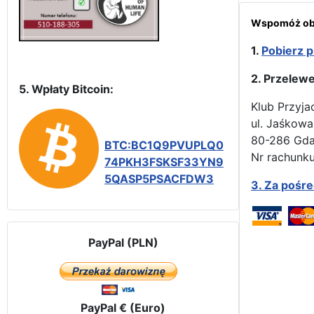
Wspomóż obr
1.
Pobierz p
2. Przelew
5. Wpłaty Bitcoin:
Klub Przyja
ul. Jaśkowa
80-286 Gd
BTC:BC1Q9PVUPLQ0
Nr rachunku
74PKH3FSKSF33YN9
5QASP5PSACFDW3
3.
Za pośr
PayPal (PLN)
PayPal € (Euro)