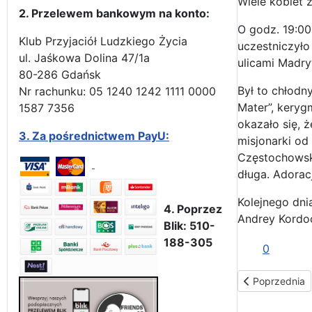
Wiele kobiet 
2. Przelewem bankowym na konto:
O godz. 19:00
Klub Przyjaciół Ludzkiego Życia
uczestniczyło
ul. Jaśkowa Dolina 47/1a
ulicami Madry
80-286 Gdańsk
Był to chłodn
Nr rachunku: 05 1240 1242 1111 0000
Mater”, keryg
1587 7356
okazało się, 
3.
Za pośrednictwem PayU:
misjonarki od
Częstochowski
długa. Adorac
Kolejnego dni
4. Poprzez
Andrey Kordo
Blik: 510-
188-305
0
Poprzednia st
Poprzednia