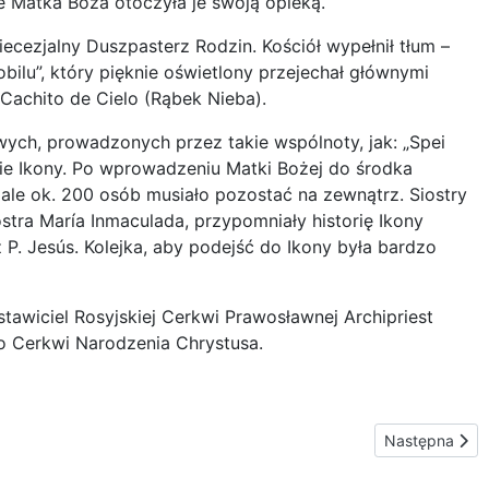
e Matka Boża otoczyła je swoją opieką.
ecezjalny Duszpasterz Rodzin. Kościół wypełnił tłum –
bilu”, który pięknie oświetlony przejechał głównymi
Cachito de Cielo (Rąbek Nieba).
wych, prowadzonych przez takie wspólnoty, jak: „Spei
anie Ikony. Po wprowadzeniu Matki Bożej do środka
, ale ok. 200 osób musiało pozostać na zewnątrz. Siostry
stra María Inmaculada, przypomniały historię Ikony
 P. Jesús. Kolejka, aby podejść do Ikony była bardzo
stawiciel Rosyjskiej Cerkwi Prawosławnej Archipriest
 Cerkwi Narodzenia Chrystusa.
Następna stro
Następna