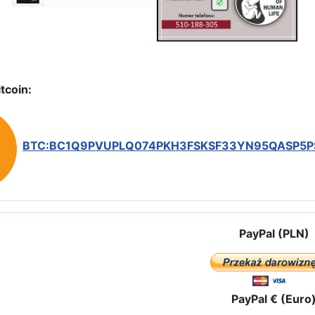
tcoin:
BTC:BC1Q9PVUPLQ074PKH3FSKSF33YN95QASP5
PayPal (PLN)
PayPal € (Euro