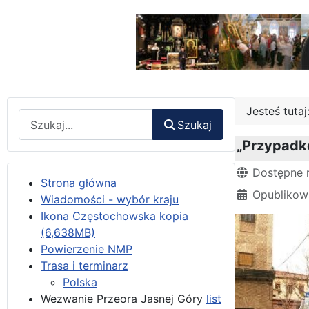
Jesteś tuta
Wyszukaj
Szukaj
„Przypadko
Szczegóły
Dostępne 
Strona główna
Opublikowa
Wiadomości - wybór kraju
Ikona Częstochowska kopia
(6,638MB)
Powierzenie NMP
Trasa i terminarz
Polska
Wezwanie Przeora Jasnej Góry
list