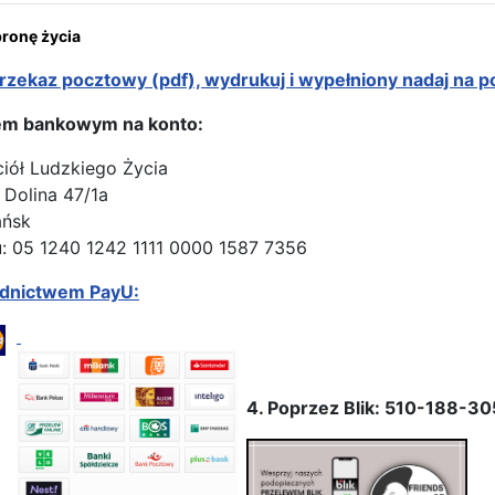
onę życia
rzekaz pocztowy (pdf), wydrukuj i wypełniony nadaj na p
em bankowym na konto:
ciół Ludzkiego Życia
 Dolina 47/1a
ańsk
: 05 1240 1242 1111 0000 1587 7356
ednictwem PayU:
4. Poprzez Blik: 510-188-30