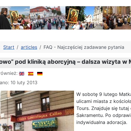
j:
Start
articles
FAQ - Najczęściej zadawane pytania
wo” pod kliniką aborcyjną – dalsza wizyta w
również:
no: 10 luty 2013
W sobotę 9 lutego Matka
ulicami miasta z kościoł
Tours. Znajduje się tuta
Sakramentu. Po odprawie
indywidualna adoracja.