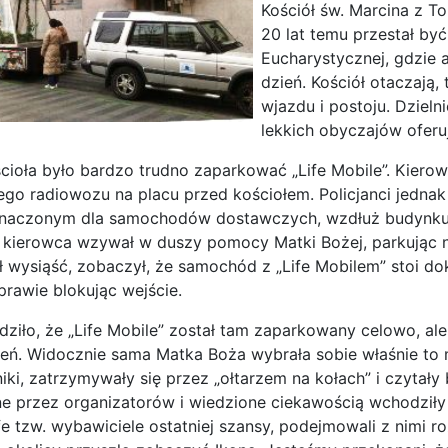
Kościół św. Marcina z To
20 lat temu przestał by
Eucharystycznej, gdzie 
dzień. Kościół otaczają,
wjazdu i postoju. Dzieln
lekkich obyczajów oferuj
cioła było bardzo trudno zaparkować „Life Mobile”. Kierow
ego radiowozu na placu przed kościołem. Policjanci jednak
znaczonym dla samochodów dostawczych, wzdłuż budynku zn
kierowca wzywał w duszy pomocy Matki Bożej, parkując na
 wysiąść, zobaczył, że samochód z „Life Mobilem” stoi dok
prawie blokując wejście.
dziło, że „Life Mobile” został tam zaparkowany celowo, ale
ień. Widocznie sama Matka Boża wybrała sobie właśnie to 
iniki, zatrzymywały się przez „ołtarzem na kołach” i czyta
e przez organizatorów i wiedzione ciekawością wchodziły 
ife tzw. wybawiciele ostatniej szansy, podejmowali z nimi 