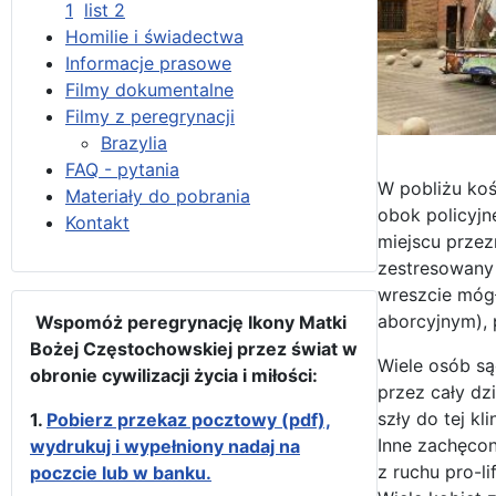
1
list 2
Homilie i świadectwa
Informacje prasowe
Filmy dokumentalne
Filmy z peregrynacji
Brazylia
FAQ - pytania
W pobliżu koś
Materiały do pobrania
obok policyjn
Kontakt
miejscu prze
zestresowany 
wreszcie mógł
aborcyjnym), 
Wspomóż peregrynację Ikony Matki
Bożej Częstochowskiej przez świat w
Wiele osób są
obronie cywilizacji życia i miłości:
przez cały dz
szły do tej kl
1.
Pobierz przekaz pocztowy (pdf),
Inne zachęcon
wydrukuj i wypełniony nadaj na
z ruchu pro-l
poczcie lub w banku.