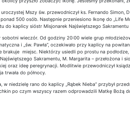
z okolicy przyszło zobaczyć Ikonę. Jesteśmy przekonani, ż
 uroczystej Mszy św. przewodniczył ks. Fernando Simon, Di
 ponad 500 osób. Następnie przeniesiono Ikonę do „Life Mo
tu do kaplicy sióstr Misjonarek Najświętszego Sakramentu 
y sobotni wieczór. Od godziny 20:00 wiele grup młodzieżo
matyczna i „św. Pawła”, ­oczekiwało przy kaplicy na powit
że brakuje miejsc. Niektórzy usiedli po prostu na podłodze
 Najświętszego Sakramentu, M. Margarita – przełożona i sio
ej oraz ideę peregrynacji. Modlitwie przewodniczył ksiądz
ja trwała do północy.
a, w niedzielę rano do kaplicy „Rąbek Nieba” przybył przed
chkin po czym wszyscy razem odprowadzili Matkę Bożą do
rona: Wizyta w Rosyjskim Kościele prawosławnym w Madrycie