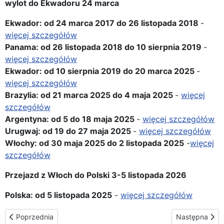
wylot do Ekwadoru 24 marca
Ekwador: od 24 marca 2017 do 26 listopada 2018
-
więcej szczegółów
Panama: od 26 listopada 2018 do 10 sierpnia 2019
-
więcej szczegółów
Ekwador: od 10 sierpnia 2019 do 20 marca 2025
-
więcej szczegółów
Brazylia: od 21 marca 2025 do 4 maja 2025
-
więcej
szczegółów
Argentyna: od 5 do 18 maja 2025
-
więcej szczegółów
Urugwaj: od 19 do 27 maja 2025
-
więcej szczegółów
Włochy: od 30 maja 2025 do 2 listopada 2025
-
więcej
szcz
egółów
Przejazd z Włoch do Polski 3-5 listopada 2026
Polska: od 5 listopada 2025
-
więcej szczegółów
Poprzednia strona: Trasa peregrynacji w Ekwadorze
Następna stro
Poprzednia
Następna