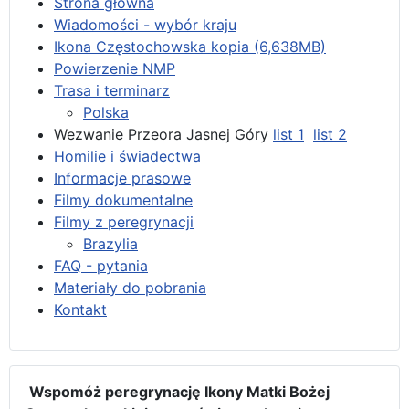
Strona główna
Wiadomości - wybór kraju
Ikona Częstochowska kopia (6,638MB)
Powierzenie NMP
Trasa i terminarz
Polska
Wezwanie Przeora Jasnej Góry
list 1
list 2
Homilie i świadectwa
Informacje prasowe
Filmy dokumentalne
Filmy z peregrynacji
Brazylia
FAQ - pytania
Materiały do pobrania
Kontakt
Wspomóż peregrynację Ikony Matki Bożej