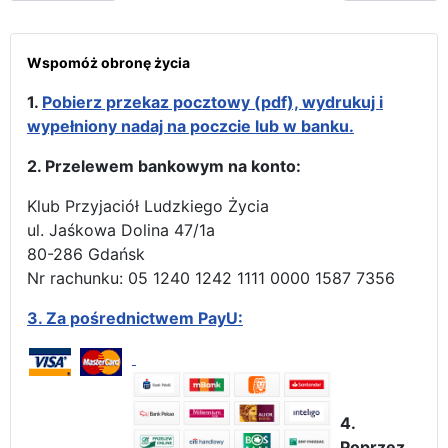
Wspomóż obronę życia
1.
Pobierz przekaz pocztowy (pdf), wydrukuj i
wypełniony nadaj na poczcie lub w banku.
2. Przelewem bankowym na konto:
Klub Przyjaciół Ludzkiego Życia
ul. Jaśkowa Dolina 47/1a
80-286 Gdańsk
Nr rachunku: 05 1240 1242 1111 0000 1587 7356
3.
Za pośrednictwem PayU:
4.
Poprzez