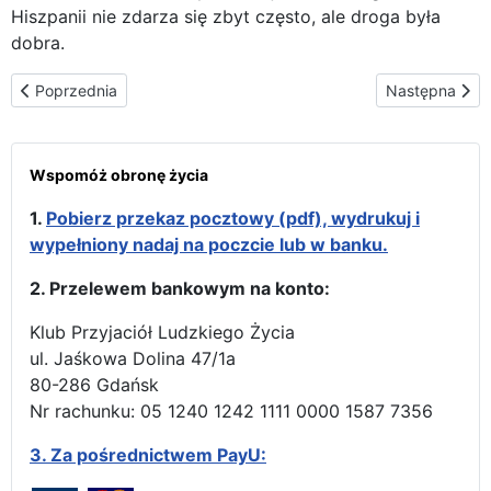
Hiszpanii nie zdarza się zbyt często, ale droga była
dobra.
Poprzednia strona: W Uniwersytecie Mistyki w Avila – śladami św.
Następna stron
Poprzednia
Następna
Wspomóż obronę życia
1.
Pobierz przekaz pocztowy (pdf), wydrukuj i
wypełniony nadaj na poczcie lub w banku.
2. Przelewem bankowym na konto:
Klub Przyjaciół Ludzkiego Życia
ul. Jaśkowa Dolina 47/1a
80-286 Gdańsk
Nr rachunku: 05 1240 1242 1111 0000 1587 7356
3.
Za pośrednictwem PayU: