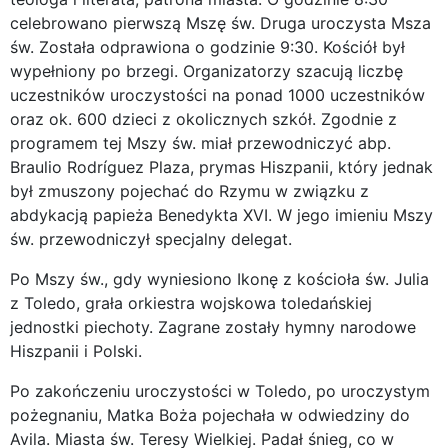
celebrowano pierwszą Mszę św. Druga uroczysta Msza
św. Została odprawiona o godzinie 9:30. Kościół był
wypełniony po brzegi. Organizatorzy szacują liczbę
uczestników uroczystości na ponad 1000 uczestników
oraz ok. 600 dzieci z okolicznych szkół. Zgodnie z
programem tej Mszy św. miał przewodniczyć abp.
Braulio Rodríguez Plaza, prymas Hiszpanii, który jednak
był zmuszony pojechać do Rzymu w związku z
abdykacją papieża Benedykta XVI. W jego imieniu Mszy
św. przewodniczył specjalny delegat.
Po Mszy św., gdy wyniesiono Ikonę z kościoła św. Julia
z Toledo, grała orkiestra wojskowa toledańskiej
jednostki piechoty. Zagrane zostały hymny narodowe
Hiszpanii i Polski.
Po zakończeniu uroczystości w Toledo, po uroczystym
pożegnaniu, Matka Boża pojechała w odwiedziny do
Avila. Miasta św. Teresy Wielkiej. Padał śnieg, co w