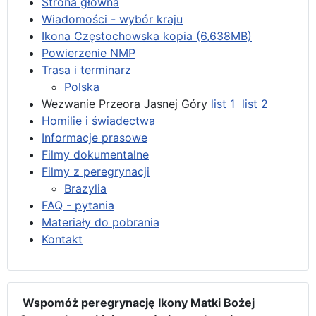
Strona główna
Wiadomości - wybór kraju
Ikona Częstochowska kopia (6,638MB)
Powierzenie NMP
Trasa i terminarz
Polska
Wezwanie Przeora Jasnej Góry
list 1
list 2
Homilie i świadectwa
Informacje prasowe
Filmy dokumentalne
Filmy z peregrynacji
Brazylia
FAQ - pytania
Materiały do pobrania
Kontakt
Wspomóż peregrynację Ikony Matki Bożej