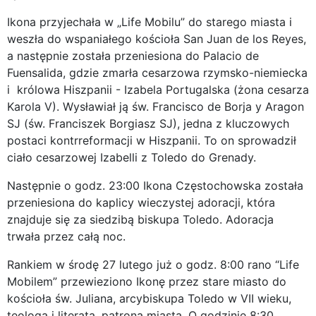
Ikona przyjechała w „Life Mobilu” do starego miasta i
weszła do wspaniałego kościoła San Juan de los Reyes,
a następnie została przeniesiona do Palacio de
Fuensalida, gdzie zmarła cesarzowa rzymsko-niemiecka
i królowa Hiszpanii - Izabela Portugalska (żona cesarza
Karola V). Wysławiał ją św. Francisco de Borja y Aragon
SJ (św. Franciszek Borgiasz SJ), jedna z kluczowych
postaci kontrreformacji w Hiszpanii. To on sprowadził
ciało cesarzowej Izabelli z Toledo do Grenady.
Następnie o godz. 23:00 Ikona Częstochowska została
przeniesiona do kaplicy wieczystej adoracji, która
znajduje się za siedzibą biskupa Toledo. Adoracja
trwała przez całą noc.
Rankiem w środę 27 lutego już o godz. 8:00 rano “Life
Mobilem” przewieziono Ikonę przez stare miasto do
kościoła św. Juliana, arcybiskupa Toledo w VII wieku,
teologa i literata, patrona miasta. O godzinie 8:30