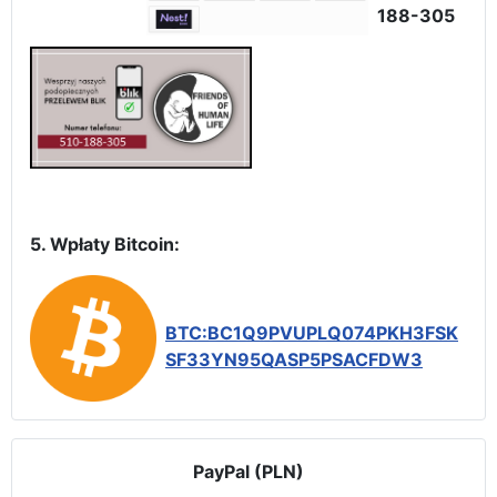
188-305
5. Wpłaty Bitcoin:
BTC:BC1Q9PVUPLQ074PKH3FSK
SF33YN95QASP5PSACFDW3
PayPal (PLN)