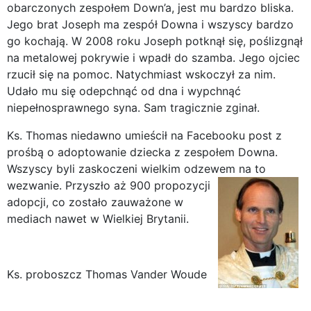
obarczonych zespołem Down’a, jest mu bardzo bliska.
Jego brat Joseph ma zespół Downa i wszyscy bardzo
go kochają. W 2008 roku Joseph potknął się, poślizgnął
na metalowej pokrywie i wpadł do szamba. Jego ojciec
rzucił się na pomoc. Natychmiast wskoczył za nim.
Udało mu się odepchnąć od dna i wypchnąć
niepełnosprawnego syna. Sam tragicznie zginał.
Ks. Thomas niedawno umieścił na Facebooku post z
prośbą o adoptowanie dziecka z zespołem Downa.
Wszyscy byli zaskoczeni wielkim odzewem na to
wezwanie.
Przyszło aż 900 propozycji
adopcji, co zostało zauważone w
mediach nawet w Wielkiej Brytanii.
Ks. proboszcz Thomas Vander Woude