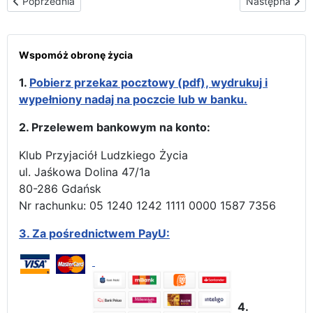
Poprzednia strona: Otoczona przez amerykańskich Wietnamczy
Następna stron
Poprzednia
Następna
Wspomóż obronę życia
1.
Pobierz przekaz pocztowy (pdf), wydrukuj i
wypełniony nadaj na poczcie lub w banku.
2. Przelewem bankowym na konto:
Klub Przyjaciół Ludzkiego Życia
ul. Jaśkowa Dolina 47/1a
80-286 Gdańsk
Nr rachunku: 05 1240 1242 1111 0000 1587 7356
3.
Za pośrednictwem PayU:
4.