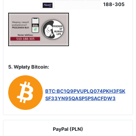
188-305
5. Wpłaty Bitcoin:
BTC:BC1Q9PVUPLQ074PKH3FSK
SF33YN95QASP5PSACFDW3
PayPal (PLN)