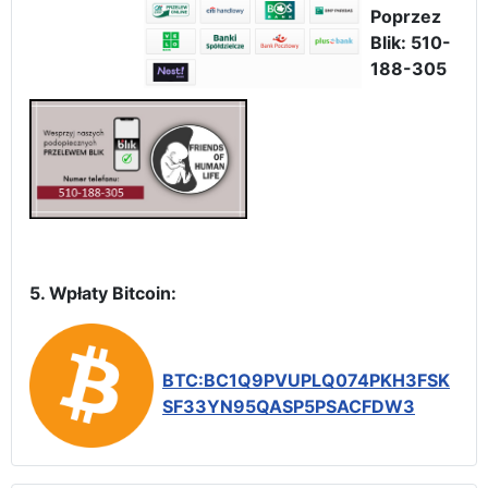
Poprzez
Blik: 510-
188-305
5. Wpłaty Bitcoin:
BTC:BC1Q9PVUPLQ074PKH3FSK
SF33YN95QASP5PSACFDW3