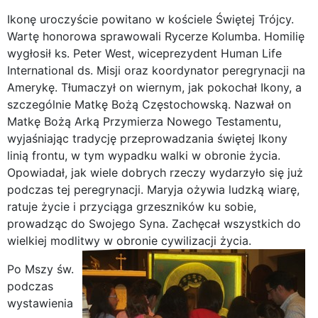
Ikonę uroczyście powitano w kościele Świętej Trójcy.
Wartę honorowa sprawowali Rycerze Kolumba. Homilię
wygłosił ks. Peter West, wiceprezydent Human Life
International ds. Misji oraz koordynator peregrynacji na
Amerykę. Tłumaczył on wiernym, jak pokochał Ikony, a
szczególnie Matkę Bożą Częstochowską. Nazwał on
Matkę Bożą Arką Przymierza Nowego Testamentu,
wyjaśniając tradycję przeprowadzania świętej Ikony
linią frontu, w tym wypadku walki w obronie życia.
Opowiadał, jak wiele dobrych rzeczy wydarzyło się już
podczas tej peregrynacji. Maryja ożywia ludzką wiarę,
ratuje życie i przyciąga grzeszników ku sobie,
prowadząc do Swojego Syna. Zachęcał wszystkich do
wielkiej modlitwy w obronie cywilizacji życia.
Po Mszy św.
podczas
wystawienia