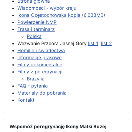
Strona główna
Wiadomości - wybór kraju
Ikona Częstochowska kopia (6,638MB)
Powierzenie NMP
Trasa i terminarz
Polska
Wezwanie Przeora Jasnej Góry
list 1
list 2
Homilie i świadectwa
Informacje prasowe
Filmy dokumentalne
Filmy z peregrynacji
Brazylia
FAQ - pytania
Materiały do pobrania
Kontakt
Wspomóż peregrynację Ikony Matki Bożej