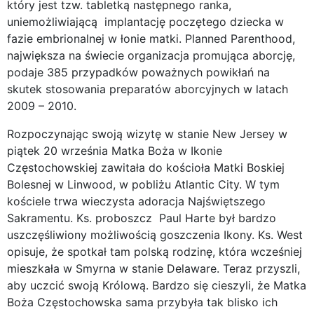
który jest tzw. tabletką następnego ranka,
uniemożliwiającą implantację poczętego dziecka w
fazie embrionalnej w łonie matki. Planned Parenthood,
największa na świecie organizacja promująca aborcję,
podaje 385 przypadków poważnych powikłań na
skutek stosowania preparatów aborcyjnych w latach
2009 – 2010.
Rozpoczynając swoją wizytę w stanie New Jersey w
piątek 20 września Matka Boża w Ikonie
Częstochowskiej zawitała do kościoła Matki Boskiej
Bolesnej w Linwood, w pobliżu Atlantic City. W tym
kościele trwa wieczysta adoracja Najświętszego
Sakramentu. Ks. proboszcz Paul Harte był bardzo
uszczęśliwiony możliwością goszczenia Ikony. Ks. West
opisuje, że spotkał tam polską rodzinę, która wcześniej
mieszkała w Smyrna w stanie Delaware. Teraz przyszli,
aby uczcić swoją Królową. Bardzo się cieszyli, że Matka
Boża Częstochowska sama przybyła tak blisko ich