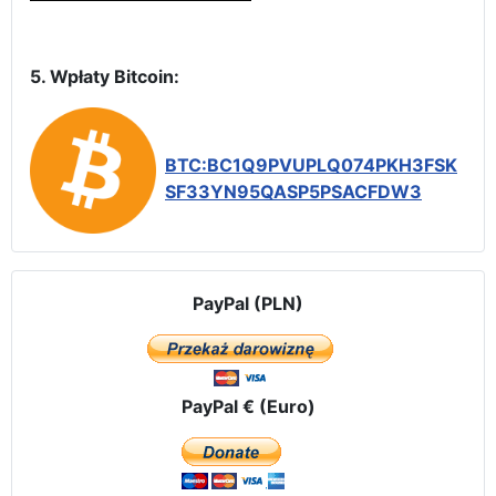
5. Wpłaty Bitcoin:
BTC:BC1Q9PVUPLQ074PKH3FSK
SF33YN95QASP5PSACFDW3
PayPal (PLN)
PayPal € (Euro)