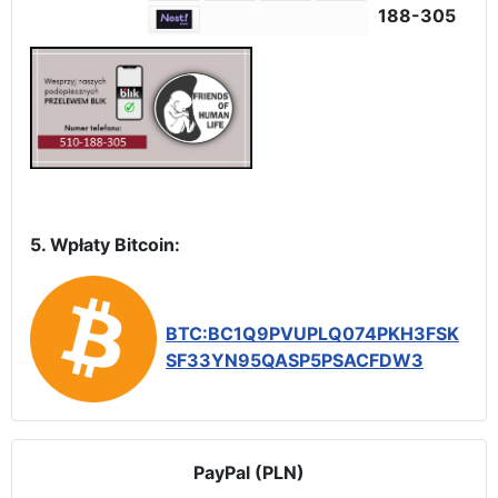
188-305
5. Wpłaty Bitcoin:
BTC:BC1Q9PVUPLQ074PKH3FSK
SF33YN95QASP5PSACFDW3
PayPal (PLN)