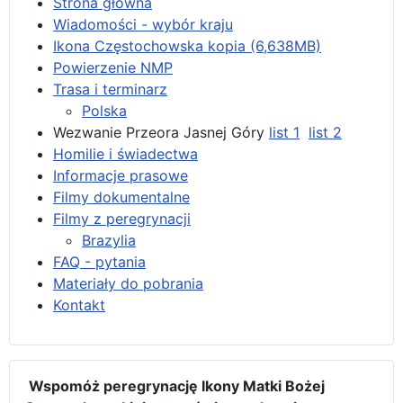
Strona główna
Wiadomości - wybór kraju
Ikona Częstochowska kopia (6,638MB)
Powierzenie NMP
Trasa i terminarz
Polska
Wezwanie Przeora Jasnej Góry
list 1
list 2
Homilie i świadectwa
Informacje prasowe
Filmy dokumentalne
Filmy z peregrynacji
Brazylia
FAQ - pytania
Materiały do pobrania
Kontakt
Wspomóż peregrynację Ikony Matki Bożej