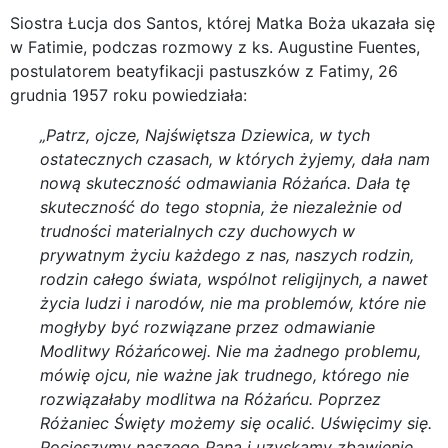
Siostra Łucja dos Santos, której Matka Boża ukazała się
w Fatimie, podczas rozmowy z ks. Augustine Fuentes,
postulatorem beatyfikacji pastuszków z Fatimy, 26
grudnia 1957 roku powiedziała:
„Patrz, ojcze, Najświętsza Dziewica, w tych
ostatecznych czasach, w których żyjemy, dała nam
nową skuteczność odmawiania Różańca. Dała tę
skuteczność do tego stopnia, że niezależnie od
trudności materialnych czy duchowych w
prywatnym życiu każdego z nas, naszych rodzin,
rodzin całego świata, wspólnot religijnych, a nawet
życia ludzi i narodów, nie ma problemów, które nie
mogłyby być rozwiązane przez odmawianie
Modlitwy Różańcowej. Nie ma żadnego problemu,
mówię ojcu, nie ważne jak trudnego, którego nie
rozwiązałaby modlitwa na Różańcu. Poprzez
Różaniec Święty możemy się ocalić. Uświęcimy się.
Pocieszymy naszego Pana i uzyskamy zbawienie