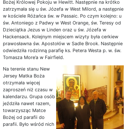
Bożej Królowej Pokoju w Hewitt. Następnie na krótko
zatrzymała się u św. Józefa w West Milord, a następnie
w kościele Różańca św. w Passaic. Po czym kolejno: u
św. Antoniego z Padwy w West Orange, św. Teresy od
Dzieciątka Jezus w Linden oraz u św. Józefa w
Hackensack. Kolejnym miejscem wizyty była cerkiew
prawosławna św. Apostołów w Sadle Brook. Następnie
odwiedziła rodzinną parafię ks. Petera Westa p. w. św.
Tomasza More’a w Fairfield.
Na terenie stanu New
Jersey Matka Boża
otrzymała więcej
zaproszeń niż czasu w
kalendarzu. Grupa osób
jeździła nawet razem,
towarzysząc Matce
Bożej od parafii do
parafii. Było wśród nich