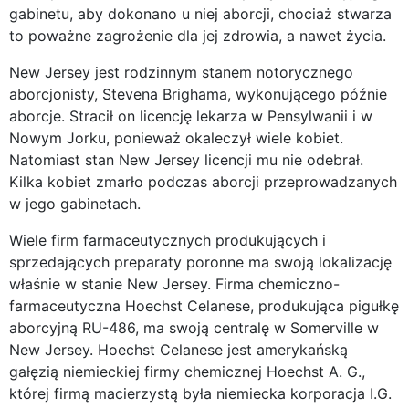
gabinetu, aby dokonano u niej aborcji, chociaż stwarza
to poważne zagrożenie dla jej zdrowia, a nawet życia.
New Jersey jest rodzinnym stanem notorycznego
aborcjonisty, Stevena Brighama, wykonującego późnie
aborcje. Stracił on licencję lekarza w Pensylwanii i w
Nowym Jorku, ponieważ okaleczył wiele kobiet.
Natomiast stan New Jersey licencji mu nie odebrał.
Kilka kobiet zmarło podczas aborcji przeprowadzanych
w jego gabinetach.
Wiele firm farmaceutycznych produkujących i
sprzedających preparaty poronne ma swoją lokalizację
właśnie w stanie New Jersey. Firma chemiczno-
farmaceutyczna Hoechst Celanese, produkująca pigułkę
aborcyjną RU-486, ma swoją centralę w Somerville w
New Jersey. Hoechst Celanese jest amerykańską
gałęzią niemieckiej firmy chemicznej Hoechst A. G.,
której firmą macierzystą była niemiecka korporacja I.G.