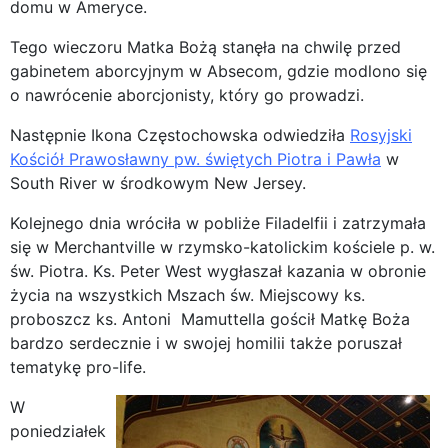
domu w Ameryce.
Tego wieczoru Matka Bożą stanęła na chwilę przed
gabinetem aborcyjnym w Absecom, gdzie modlono się
o nawrócenie aborcjonisty, który go prowadzi.
Następnie Ikona Częstochowska odwiedziła
Rosyjski
Kościół Prawosławny pw. świętych Piotra i Pawła
w
South River w środkowym New Jersey.
Kolejnego dnia wróciła w pobliże Filadelfii i zatrzymała
się w Merchantville w rzymsko-katolickim kościele p. w.
św. Piotra. Ks. Peter West wygłaszał kazania w obronie
życia na wszystkich Mszach św. Miejscowy ks.
proboszcz ks. Antoni Mamuttella gościł Matkę Boża
bardzo serdecznie i w swojej homilii także poruszał
tematykę pro-life.
W
poniedziałek