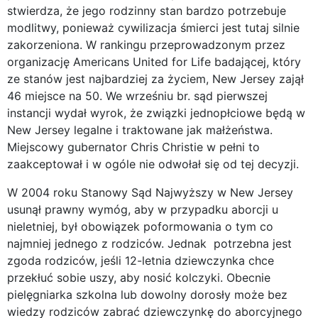
stwierdza, że jego rodzinny stan bardzo potrzebuje
modlitwy, ponieważ cywilizacja śmierci jest tutaj silnie
zakorzeniona. W rankingu przeprowadzonym przez
organizację Americans United for Life badającej, który
ze stanów jest najbardziej za życiem, New Jersey zajął
46 miejsce na 50. We wrześniu br. sąd pierwszej
instancji wydał wyrok, że związki jednopłciowe będą w
New Jersey legalne i traktowane jak małżeństwa.
Miejscowy gubernator Chris Christie w pełni to
zaakceptował i w ogóle nie odwołał się od tej decyzji.
W 2004 roku Stanowy Sąd Najwyższy w New Jersey
usunął prawny wymóg, aby w przypadku aborcji u
nieletniej, był obowiązek poformowania o tym co
najmniej jednego z rodziców. Jednak potrzebna jest
zgoda rodziców, jeśli 12-letnia dziewczynka chce
przekłuć sobie uszy, aby nosić kolczyki. Obecnie
pielęgniarka szkolna lub dowolny dorosły może bez
wiedzy rodziców zabrać dziewczynkę do aborcyjnego