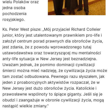
wielu Polaków oraz
jedna osoba
pochodzenia
rosyjskiego.
Ks. Peter West pisze: „Mój przyjaciel Richard Colleier
junior, który jest utalentowanym prawnikiem pro-life i
założył centrum porad prawnych dla obrońców życia,
jest zdania, że z powodu wprowadzonego tutaj
ustawodawstwa oraz towarzyszącej mu mentalności
anty-life sytuacja w New Jersey jest beznadziejna.
Uważam jednak, że pomimo dominacji cywilizacji
śmierci można mieć nadzieję, że cywilizacja życia może
tam zostać odbudowana. Pewnego razu słyszałem, jak
jeden z proaborcyjnych aktywistów rozpaczał, że w
New Jersey jest dużo obrońców życia. Katolickie i
prawosławne wspólnoty to śpiące giganty. Jeśli się je
obudzi i zaangażuje w obronie cywilizacji życia, mogą
nastąpić wielkie zmiany.”