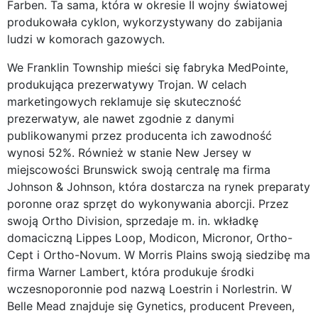
Farben. Ta sama, która w okresie II wojny światowej
produkowała cyklon, wykorzystywany do zabijania
ludzi w komorach gazowych.
We Franklin Township mieści się fabryka MedPointe,
produkująca prezerwatywy Trojan. W celach
marketingowych reklamuje się skuteczność
prezerwatyw, ale nawet zgodnie z danymi
publikowanymi przez producenta ich zawodność
wynosi 52%. Również w stanie New Jersey w
miejscowości Brunswick swoją centralę ma firma
Johnson & Johnson, która dostarcza na rynek preparaty
poronne oraz sprzęt do wykonywania aborcji. Przez
swoją Ortho Division, sprzedaje m. in. wkładkę
domaciczną Lippes Loop, Modicon, Micronor, Ortho-
Cept i Ortho-Novum. W Morris Plains swoją siedzibę ma
firma Warner Lambert, która produkuje środki
wczesnoporonnie pod nazwą Loestrin i Norlestrin. W
Belle Mead znajduje się Gynetics, producent Preveen,