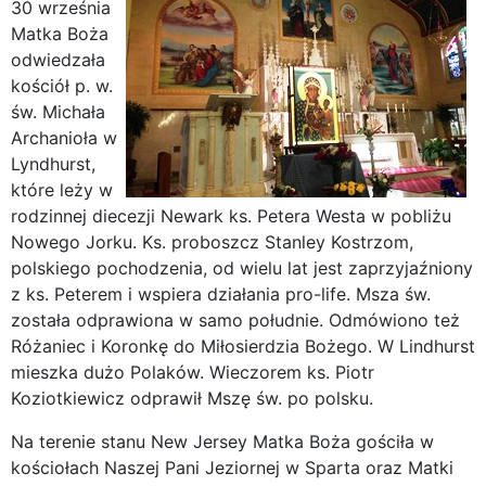
30 września
Matka Boża
odwiedzała
kościół p. w.
św. Michała
Archanioła w
Lyndhurst,
które leży w
rodzinnej diecezji Newark ks. Petera Westa w pobliżu
Nowego Jorku. Ks. proboszcz Stanley Kostrzom,
polskiego pochodzenia, od wielu lat jest zaprzyjaźniony
z ks. Peterem i wspiera działania pro-life. Msza św.
została odprawiona w samo południe. Odmówiono też
Różaniec i Koronkę do Miłosierdzia Bożego. W Lindhurst
mieszka dużo Polaków. Wieczorem ks. Piotr
Koziotkiewicz odprawił Mszę św. po polsku.
Na terenie stanu New Jersey Matka Boża gościła w
kościołach Naszej Pani Jeziornej w Sparta oraz Matki