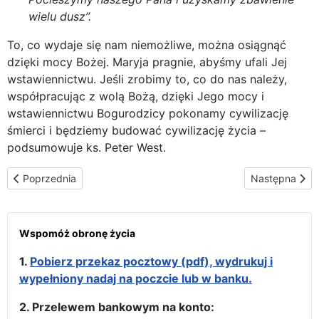
wielu dusz”.
To, co wydaje się nam niemożliwe, można osiągnąć
dzięki mocy Bożej. Maryja pragnie, abyśmy ufali Jej
wstawiennictwu. Jeśli zrobimy to, co do nas należy,
współpracując z wolą Bożą, dzięki Jego mocy i
wstawiennictwu Bogurodzicy pokonamy cywilizację
śmierci i będziemy budować cywilizację życia –
podsumowuje ks. Peter West.
Poprzednia strona: Nad jeziorami w Sparcie
Następna stron
Poprzednia
Następna
Wspomóż obronę życia
1.
Pobierz przekaz pocztowy (pdf), wydrukuj i
wypełniony nadaj na poczcie lub w banku.
2. Przelewem bankowym na konto: