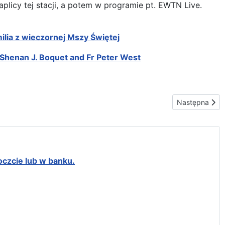
licy tej stacji, a potem w programie pt. EWTN Live.
ia z wieczornej Mszy Świętej
Shenan J. Boquet and Fr Peter West
a w Waszyngtonie
Następna stro
Następna
oczcie lub w banku.