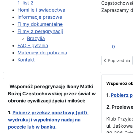
1
list 2
Częstochowski
Homilie i świadectwa
Zapraszamy do
Informacje prasowe
Filmy dokumentalne
Filmy z peregrynacji
Brazylia
FAQ - pytania
0
Materiały do pobrania
Kontakt
Poprzednia st
Poprzednia
Wspomóż obr
Wspomóż peregrynację Ikony Matki
Bożej Częstochowskiej przez świat w
1.
Pobierz p
obronie cywilizacji życia i miłości:
2. Przelew
1.
Pobierz przekaz pocztowy (pdf),
Klub Przyja
wydrukuj i wypełniony nadaj na
ul. Jaśkowa
poczcie lub w banku.