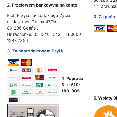
80-286 Gd
2. Przelewem bankowym na konto:
Nr rachunku
Klub Przyjaciół Ludzkiego Życia
3.
Za pośr
ul. Jaśkowa Dolina 47/1a
80-286 Gdańsk
Nr rachunku: 05 1240 1242 1111 0000
1587 7356
3.
Za pośrednictwem PayU:
4. Poprzez
Blik: 510-
188-305
5. Wpłaty Bi