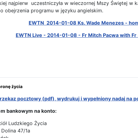
ej najpierw uczestniczyła w wieczornej Mszy Świętej w kap
 obejrzenia programu w języku angielskim.
EWTN 2014-01-08 Ks. Wade Menezes - homil
EWTN Live - 2014-01-08 - Fr Mitch Pacwa with Fr 
rona: Ikona Częstochowska „Od Oceanu do Oceanu” na Marszu Życi
onę życia
rzekaz pocztowy (pdf), wydrukuj i wypełniony nadaj na p
em bankowym na konto:
ciół Ludzkiego Życia
 Dolina 47/1a