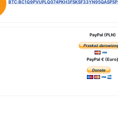
BTC:BC1Q9PVUPLQ074PKH3FSKSF33YN95QASP5
PayPal (PLN)
PayPal € (Euro