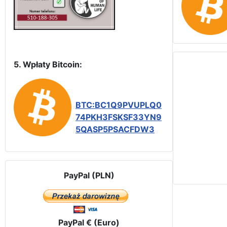
5. Wpłaty Bitcoin:
BTC:BC1Q9PVUPLQ0
74PKH3FSKSF33YN9
5QASP5PSACFDW3
PayPal (PLN)
PayPal € (Euro)