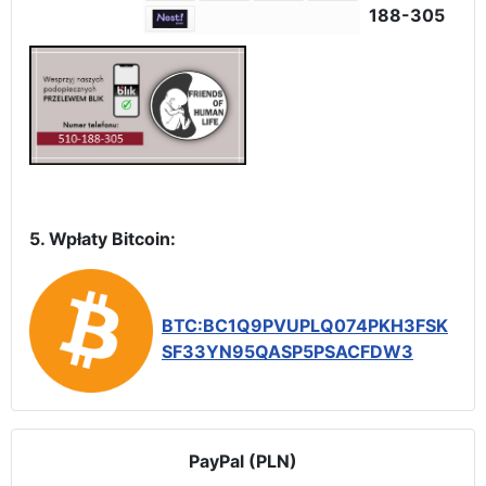
188-305
5. Wpłaty Bitcoin:
BTC:BC1Q9PVUPLQ074PKH3FSK
SF33YN95QASP5PSACFDW3
PayPal (PLN)