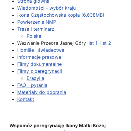
Strona główna
Wiadomości - wybór kraju
Ikona Częstochowska kopia (6,638MB)
Powierzenie NMP
Trasa i terminarz
Polska
Wezwanie Przeora Jasnej Góry
list 1
list 2
Homilie i świadectwa
Informacje prasowe
Filmy dokumentalne
Filmy z peregrynacji
Brazylia
FAQ - pytania
Materiały do pobrania
Kontakt
Wspomóż peregrynację Ikony Matki Bożej