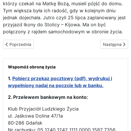
którzy czekali na Matkę Bożą, musieli pójść do domu.
Tym większa była ich radość, gdy w kolejnym dniu
jednak dojechała. Jutro czyli 25 lipca zaplanowany jest
przyjazd Ikony do Stolicy – Kijowa. Ma on być
połączony z rajdem samochodowym w obronie życia.
Poprzednia strona: W asyście policji Matka Boża wędruje I rajde
Następna stro
Poprzednia
Następna
Wspomóż obronę życia
1.
Pobierz przekaz pocztowy (pdf), wydrukuj i
wypełniony nadaj na poczcie lub w banku.
2. Przelewem bankowym na konto:
Klub Przyjaciół Ludzkiego Życia
ul. Jaśkowa Dolina 47/1a
80-286 Gdańsk
Nr rachunku: 05 1240 1242 1111 0000 1587 7356