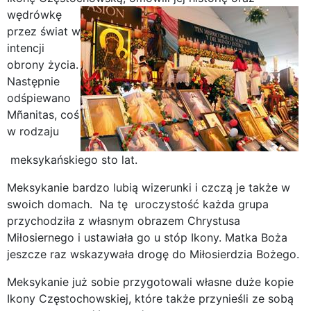
wędrówkę
przez świat w
intencji
obrony życia.
Następnie
odśpiewano
Mñanitas, coś
w rodzaju
meksykańskiego sto lat.
Meksykanie bardzo lubią wizerunki i czczą je także w
swoich domach. Na tę uroczystość każda grupa
przychodziła z własnym obrazem Chrystusa
Miłosiernego i ustawiała go u stóp Ikony. Matka Boża
jeszcze raz wskazywała drogę do Miłosierdzia Bożego.
Meksykanie już sobie przygotowali własne duże kopie
Ikony Częstochowskiej, które także przynieśli ze sobą