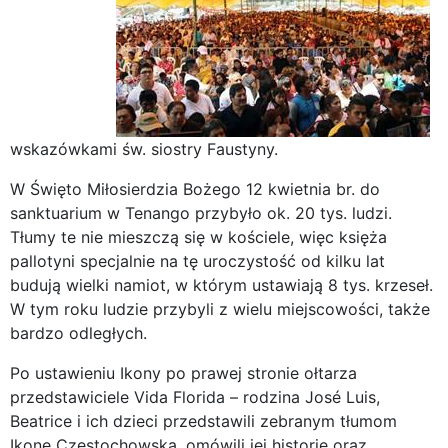
wskazówkami św. siostry Faustyny.
W Święto Miłosierdzia Bożego 12 kwietnia br. do
sanktuarium w Tenango przybyło ok. 20 tys. ludzi.
Tłumy te nie mieszczą się w kościele, więc księża
pallotyni specjalnie na tę uroczystość od kilku lat
budują wielki namiot, w którym ustawiają 8 tys. krzeseł.
W tym roku ludzie przybyli z wielu miejscowości, także
bardzo odległych.
Po ustawieniu Ikony po prawej stronie ołtarza
przedstawiciele Vida Florida – rodzina José Luis,
Beatrice i ich dzieci przedstawili zebranym tłumom
Ikonę Częstochowską,
omówili jej historię oraz