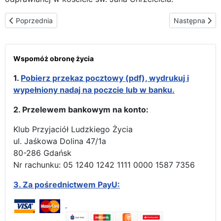
Poprzednia strona: Matka Boża rozpoczęła objazd miast meksyk
Następna stro
Poprzednia
Następna
Wspomóż obronę życia
1.
Pobierz przekaz pocztowy (pdf), wydrukuj i
wypełniony nadaj na poczcie lub w banku.
2. Przelewem bankowym na konto:
Klub Przyjaciół Ludzkiego Życia
ul. Jaśkowa Dolina 47/1a
80-286 Gdańsk
Nr rachunku: 05 1240 1242 1111 0000 1587 7356
3.
Za pośrednictwem PayU: