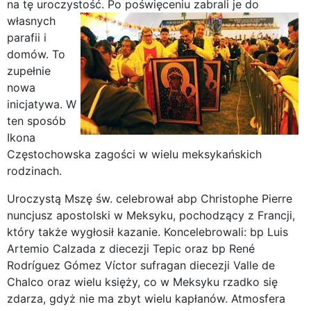
na tę uroczystość.
Po poświęceniu zabrali je do
własnych
parafii i
domów. To
zupełnie
nowa
inicjatywa. W
ten sposób
Ikona
Częstochowska zagości w wielu meksykańskich
rodzinach.
Uroczystą Mszę św. celebrował abp Christophe Pierre
nuncjusz apostolski w Meksyku, pochodzący z Francji,
który także wygłosił kazanie. Koncelebrowali: bp Luis
Artemio Calzada z diecezji Tepic oraz bp René
Rodríguez Gómez Víctor sufragan diecezji Valle de
Chalco oraz wielu księży, co w Meksyku rzadko się
zdarza, gdyż nie ma zbyt wielu kapłanów. Atmosfera