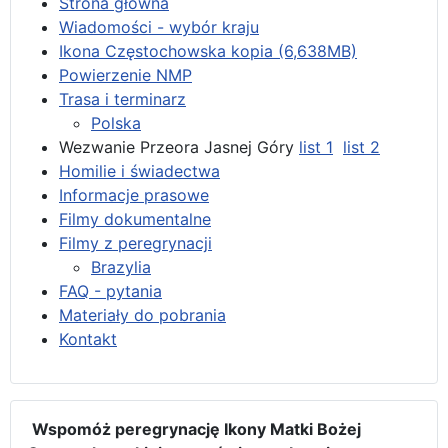
Strona główna
Wiadomości - wybór kraju
Ikona Częstochowska kopia (6,638MB)
Powierzenie NMP
Trasa i terminarz
Polska
Wezwanie Przeora Jasnej Góry
list 1
list 2
Homilie i świadectwa
Informacje prasowe
Filmy dokumentalne
Filmy z peregrynacji
Brazylia
FAQ - pytania
Materiały do pobrania
Kontakt
Wspomóż peregrynację Ikony Matki Bożej