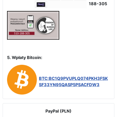
188-305
5. Wpłaty Bitcoin:
BTC:BC1Q9PVUPLQ074PKH3FSK
SF33YN95QASP5PSACFDW3
PayPal (PLN)