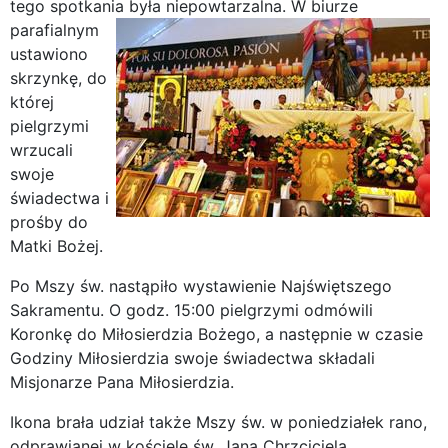
tego spotkania była niepowtarzalna.
W biurze
parafialnym
ustawiono
skrzynkę, do
której
pielgrzymi
wrzucali
swoje
świadectwa i
prośby do
Matki Bożej.
Po Mszy św. nastąpiło wystawienie Najświętszego
Sakramentu. O godz. 15:00 pielgrzymi odmówili
Koronkę do Miłosierdzia Bożego, a następnie w czasie
Godziny Miłosierdzia swoje świadectwa składali
Misjonarze Pana Miłosierdzia.
Ikona brała udział także Mszy św. w poniedziałek rano,
odprawianej w kościele św. Jana Chrzciciela.