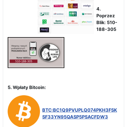
4.
Poprzez
Blik: 510-
188-305
5. Wpłaty Bitcoin:
BTC:BC1Q9PVUPLQ074PKH3FSK
SF33YN95QASP5PSACFDW3