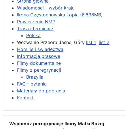
Strona główna
Wiadomości - wybór kraju
Ikona Częstochowska kopia (6,638MB)
Powierzenie NMP
Trasa i terminarz
Polska
Wezwanie Przeora Jasnej Góry
list 1
list 2
Homilie i świadectwa
Informacje prasowe
Filmy dokumentalne
Filmy z peregrynacji
Brazylia
FAQ - pytania
Materiały do pobrania
Kontakt
Wspomóż peregrynację Ikony Matki Bożej