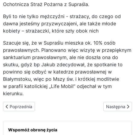
Ochotnicza Straż Pożarna z Supraśla.
Byli to nie tylko mężczyźni - strażacy, do czego od
dawna jesteśmy przyzwyczajeni, ale także młode
kobiety – strażaczki, które szły obok nich
Szacuje się, że w Supraślu mieszka ok. 10% osób
prawosławnych. Planowano więc wizytę w przepięknym
sanktuarium prawosławnym, ale nie doszła ona do
skutku, gdyż bp Jakub zdecydował, że spotkanie to
powinno się odbyć w katedrze prawosławnej w
Białymstoku, więc po Mszy św. i krótkiej modlitwie
w parafii katolickiej „Life Mobil” odjechał w tym
kierunku.
Poprzednia strona: Wielkie tłumy za Życiem – Białystok
Następna stro
Poprzednia
Następna
Wspomóż obronę życia