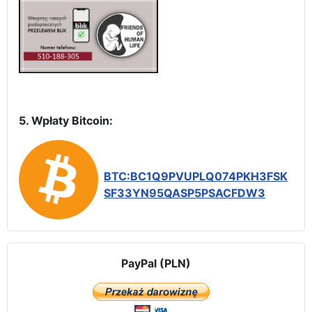
5. Wpłaty Bitcoin:
BTC:BC1Q9PVUPLQ074PKH3FSK
SF33YN95QASP5PSACFDW3
PayPal (PLN)