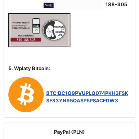
188-305
5. Wpłaty Bitcoin:
BTC:BC1Q9PVUPLQ074PKH3FSK
SF33YN95QASP5PSACFDW3
PayPal (PLN)