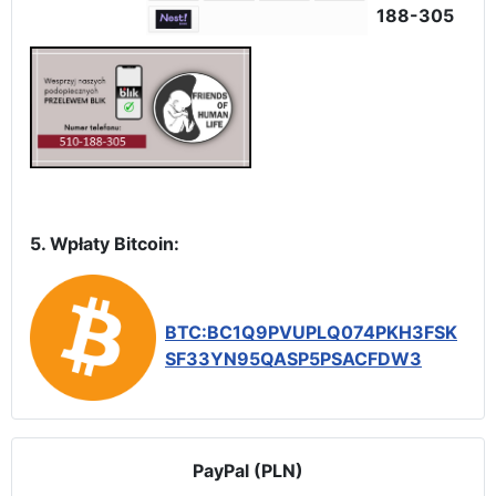
188-305
5. Wpłaty Bitcoin:
BTC:BC1Q9PVUPLQ074PKH3FSK
SF33YN95QASP5PSACFDW3
PayPal (PLN)