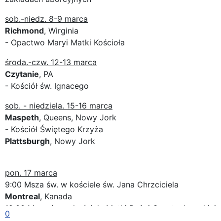
sob.-niedz. 8-9 marca
Richmond
, Wirginia
- Opactwo Maryi Matki Kościoła
środa.-czw. 12-13 marca
Czytanie
, PA
- Kościół św. Ignacego
sob. - niedziela. 15-16 marca
Maspeth
, Queens, Nowy Jork
- Kościół Świętego Krzyża
Plattsburgh
, Nowy Jork
pon. 17 marca
9:00 Msza św. w kościele św. Jana Chrzciciela
Montreal
, Kanada
19:00 Msza św. w kościele Matki Bożej Częstochowskiej
0