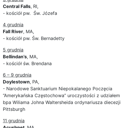
Central Falls
, RI,
- kościół pw. Św. Józefa
4 grudnia
Fall River
, MA,
- kościół pw. Św. Bernadetty
5 grudnia
Bellindan’s
, MA,
- kościół św. Brendana
6 – 9 grudnia
Doylestown
, PA,
- Narodowe Sanktuarium Niepokalanego Poczęcia
“Amerykańska Częstochowa” uroczystości z udziałem
bpa Wiliama Johna Waltersheida ordynariusza diecezji
Pittsburgh
11 grudnia
Acushnet
, MA,