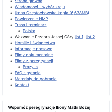
Strona główna
Wiadomości - wybór kraju
Ikona Częstochowska kopia (6,638MB)
Powierzenie NMP
Trasa i terminarz
Polska
Wezwanie Przeora Jasnej Góry
list 1
list 2
Homilie i świadectwa
Informacje prasowe
Filmy dokumentalne
Filmy z peregrynacji
Brazylia
FAQ - pytania
Materiały do pobrania
Kontakt
Wspomóż peregrynację Ikony Matki Bożej