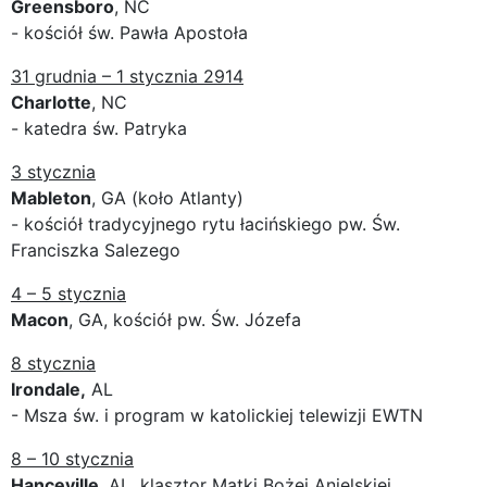
Greensboro
, NC
- kościół św. Pawła Apostoła
31 grudnia – 1 stycznia 2914
Charlotte
, NC
- katedra św. Patryka
3 stycznia
Mableton
, GA (koło Atlanty)
- kościół tradycyjnego rytu łacińskiego pw. Św.
Franciszka Salezego
4 – 5 stycznia
Macon
, GA, kościół pw. Św. Józefa
8 stycznia
Irondale,
AL
- Msza św. i program w katolickiej telewizji EWTN
8 – 10 stycznia
Hanceville
, AL, klasztor Matki Bożej Anielskiej