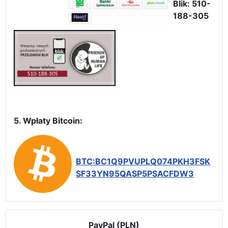
Blik: 510-
188-305
5. Wpłaty Bitcoin:
BTC:BC1Q9PVUPLQ074PKH3FSK
SF33YN95QASP5PSACFDW3
PayPal (PLN)