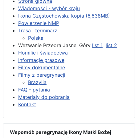
Strona główna
Wiadomości - wybór kraju
Ikona Częstochowska kopia (6,638MB)
Powierzenie NMP
Trasa i terminarz
Polska
Wezwanie Przeora Jasnej Góry
list 1
list 2
Homilie i świadectwa
Informacje prasowe
Filmy dokumentalne
Filmy z peregrynacji
Brazylia
FAQ - pytania
Materiały do pobrania
Kontakt
Wspomóż peregrynację Ikony Matki Bożej