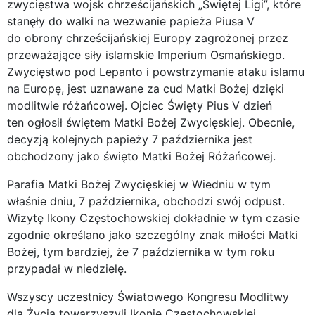
zwycięstwa wojsk chrześcijańskich „Świętej Ligi”, które
stanęły do walki na wezwanie papieża Piusa V
do obrony chrześcijańskiej Europy zagrożonej przez
przeważające siły islamskie Imperium Osmańskiego.
Zwycięstwo pod Lepanto i powstrzymanie ataku islamu
na Europę, jest uznawane za cud Matki Bożej dzięki
modlitwie różańcowej. Ojciec Święty Pius V dzień
ten ogłosił świętem Matki Bożej Zwycięskiej. Obecnie,
decyzją kolejnych papieży 7 października jest
obchodzony jako święto Matki Bożej Różańcowej.
Parafia Matki Bożej Zwycięskiej w Wiedniu w tym
właśnie dniu, 7 października, obchodzi swój odpust.
Wizytę Ikony Częstochowskiej dokładnie w tym czasie
zgodnie określano jako szczególny znak miłości Matki
Bożej, tym bardziej, że 7 października w tym roku
przypadał w niedzielę.
Wszyscy uczestnicy Światowego Kongresu Modlitwy
dla Życia towarzyszyli Ikonie Częstochowskiej