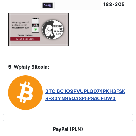
188-305
5. Wpłaty Bitcoin:
BTC:BC1Q9PVUPLQ074PKH3FSK
SF33YN95QASP5PSACFDW3
PayPal (PLN)