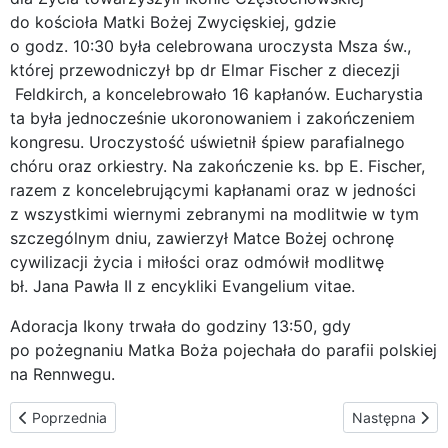
do kościoła Matki Bożej Zwycięskiej, gdzie
o godz. 10:30 była celebrowana uroczysta Msza św.,
której przewodniczył bp dr Elmar Fischer z diecezji
Feldkirch, a koncelebrowało 16 kapłanów. Eucharystia
ta była jednocześnie ukoronowaniem i zakończeniem
kongresu. Uroczystość uświetnił śpiew parafialnego
chóru oraz orkiestry. Na zakończenie ks. bp E. Fischer,
razem z koncelebrującymi kapłanami oraz w jedności
z wszystkimi wiernymi zebranymi na modlitwie w tym
szczególnym dniu, zawierzył Matce Bożej ochronę
cywilizacji życia i miłości oraz odmówił modlitwę
bł. Jana Pawła II z encykliki Evangelium vitae.
Adoracja Ikony trwała do godziny 13:50, gdy
po pożegnaniu Matka Boża pojechała do parafii polskiej
na Rennwegu.
Poprzednia strona: Wiedeń – Królowa Polski w parafii polskiej n
Następna stron
Poprzednia
Następna