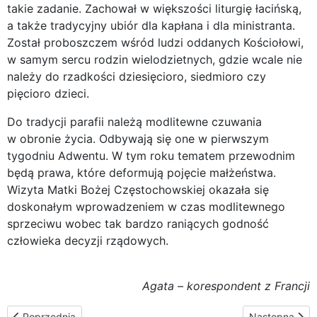
takie zadanie. Zachował w większości liturgię łacińską,
a także tradycyjny ubiór dla kapłana i dla ministranta.
Został proboszczem wśród ludzi oddanych Kościołowi,
w samym sercu rodzin wielodzietnych, gdzie wcale nie
należy do rzadkości dziesięcioro, siedmioro czy
pięcioro dzieci.
Do tradycji parafii należą modlitewne czuwania
w obronie życia. Odbywają się one w pierwszym
tygodniu Adwentu. W tym roku tematem przewodnim
będą prawa, które deformują pojęcie małżeństwa.
Wizyta Matki Bożej Częstochowskiej okazała się
doskonałym wprowadzeniem w czas modlitewnego
sprzeciwu wobec tak bardzo raniących godność
człowieka decyzji rządowych.
Agata – korespondent z Francji
Poprzednia strona: 29 listopada. Genlis w Burgundii
Następna stron
Poprzednia
Następna