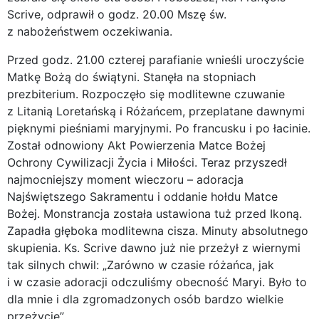
Scrive, odprawił o godz. 20.00 Mszę św.
z nabożeństwem oczekiwania.
Przed godz. 21.00 czterej parafianie wnieśli uroczyście
Matkę Bożą do świątyni. Stanęła na stopniach
prezbiterium. Rozpoczęło się modlitewne czuwanie
z Litanią Loretańską i Różańcem, przeplatane dawnymi
pięknymi pieśniami maryjnymi. Po francusku i po łacinie.
Został odnowiony Akt Powierzenia Matce Bożej
Ochrony Cywilizacji Życia i Miłości. Teraz przyszedł
najmocniejszy moment wieczoru – adoracja
Najświętszego Sakramentu i oddanie hołdu Matce
Bożej. Monstrancja została ustawiona tuż przed Ikoną.
Zapadła głęboka modlitewna cisza. Minuty absolutnego
skupienia. Ks. Scrive dawno już nie przeżył z wiernymi
tak silnych chwil: „Zarówno w czasie różańca, jak
i w czasie adoracji odczuliśmy obecność Maryi. Było to
dla mnie i dla zgromadzonych osób bardzo wielkie
przeżycie”.