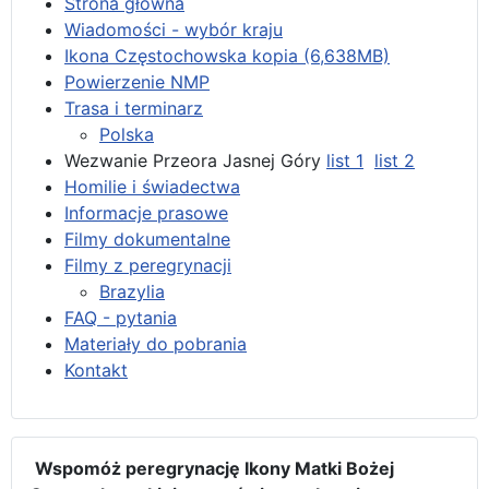
Strona główna
Wiadomości - wybór kraju
Ikona Częstochowska kopia (6,638MB)
Powierzenie NMP
Trasa i terminarz
Polska
Wezwanie Przeora Jasnej Góry
list 1
list 2
Homilie i świadectwa
Informacje prasowe
Filmy dokumentalne
Filmy z peregrynacji
Brazylia
FAQ - pytania
Materiały do pobrania
Kontakt
Wspomóż peregrynację Ikony Matki Bożej