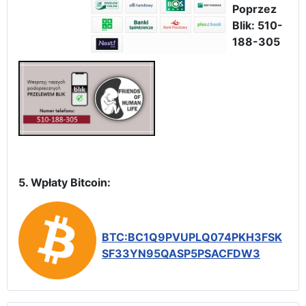
Poprzez
Blik: 510-
188-305
5. Wpłaty Bitcoin:
BTC:BC1Q9PVUPLQ074PKH3FSK
SF33YN95QASP5PSACFDW3