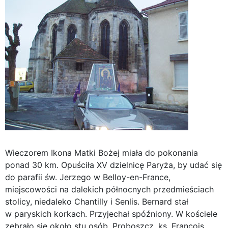
Wieczorem Ikona Matki Bożej miała do pokonania
ponad 30 km. Opuściła XV dzielnicę Paryża, by udać się
do parafii św. Jerzego w Belloy-en-France,
miejscowości na dalekich północnych przedmieściach
stolicy, niedaleko Chantilly i Senlis. Bernard stał
w paryskich korkach. Przyjechał spóźniony. W kościele
zebrało się około stu osób. Proboszcz, ks. François