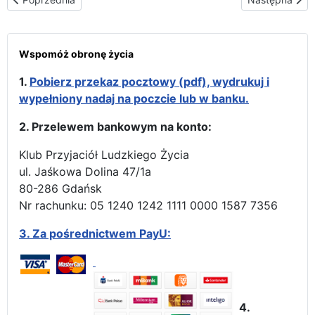
Wspomóż obronę życia
1.
Pobierz przekaz pocztowy (pdf), wydrukuj i
wypełniony nadaj na poczcie lub w banku.
2. Przelewem bankowym na konto:
Klub Przyjaciół Ludzkiego Życia
ul. Jaśkowa Dolina 47/1a
80-286 Gdańsk
Nr rachunku: 05 1240 1242 1111 0000 1587 7356
3.
Za pośrednictwem PayU:
4.