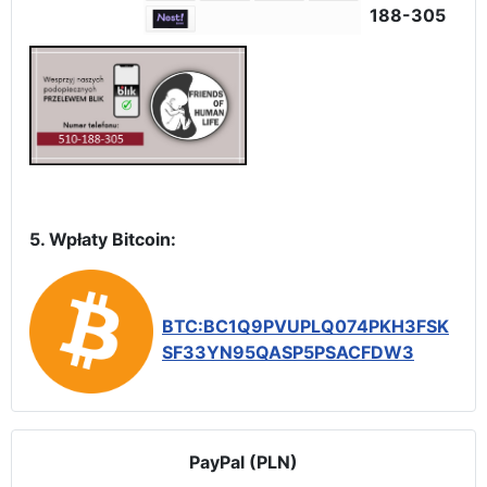
188-305
5. Wpłaty Bitcoin:
BTC:BC1Q9PVUPLQ074PKH3FSK
SF33YN95QASP5PSACFDW3
PayPal (PLN)