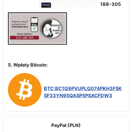
188-305
5. Wpłaty Bitcoin:
BTC:BC1Q9PVUPLQ074PKH3FSK
SF33YN95QASP5PSACFDW3
PayPal (PLN)