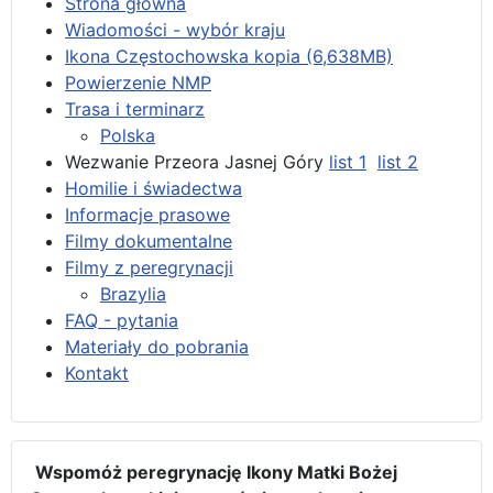
Strona główna
Wiadomości - wybór kraju
Ikona Częstochowska kopia (6,638MB)
Powierzenie NMP
Trasa i terminarz
Polska
Wezwanie Przeora Jasnej Góry
list 1
list 2
Homilie i świadectwa
Informacje prasowe
Filmy dokumentalne
Filmy z peregrynacji
Brazylia
FAQ - pytania
Materiały do pobrania
Kontakt
Wspomóż peregrynację Ikony Matki Bożej