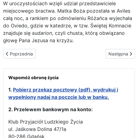
W uroczystościach wzięli udział przedstawiciele
miejscowego bractwa. Matka Boża pozostała w Aviles
całą noc, a rankiem po odmówieniu Różańca wyjechała
do Oviedo, gdzie w katedrze, w tzw. Świętej Komnacie
znajduje się
sudarion
, czyli chusta, którą obwiązano
głowę Pana Jezusa na krzyżu.
Poprzednia strona: Boże Narodzenie w Oviedo
Następna stron
Poprzednia
Następna
Wspomóż obronę życia
1.
Pobierz przekaz pocztowy (pdf), wydrukuj i
wypełniony nadaj na poczcie lub w banku.
2. Przelewem bankowym na konto:
Klub Przyjaciół Ludzkiego Życia
ul. Jaśkowa Dolina 47/1a
80-286 Gdańsk