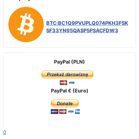
BTC:BC1Q9PVUPLQ074PKH3FSK
SF33YN95QASP5PSACFDW3
PayPal (PLN)
PayPal € (Euro)
0