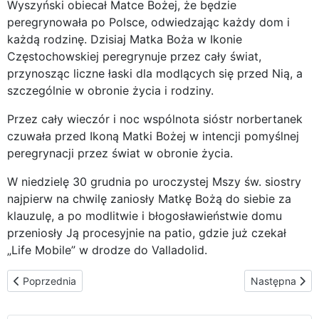
Wyszyński obiecał Matce Bożej, że będzie
peregrynowała po Polsce, odwiedzając każdy dom i
każdą rodzinę. Dzisiaj Matka Boża w Ikonie
Częstochowskiej peregrynuje przez cały świat,
przynosząc liczne łaski dla modlących się przed Nią, a
szczególnie w obronie życia i rodziny.
Przez cały wieczór i noc wspólnota sióstr norbertanek
czuwała przed Ikoną Matki Bożej w intencji pomyślnej
peregrynacji przez świat w obronie życia.
W niedzielę 30 grudnia po uroczystej Mszy św. siostry
najpierw na chwilę zaniosły Matkę Bożą do siebie za
klauzulę, a po modlitwie i błogosławieństwie domu
przeniosły Ją procesyjnie na patio, gdzie już czekał
„Life Mobile” w drodze do Valladolid.
Poprzednia strona: Valladolid – Nowy Rok w Narodowym Sanktua
Następna stro
Poprzednia
Następna