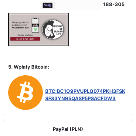
188-305
5. Wpłaty Bitcoin:
BTC:BC1Q9PVUPLQ074PKH3FSK
SF33YN95QASP5PSACFDW3
PayPal (PLN)