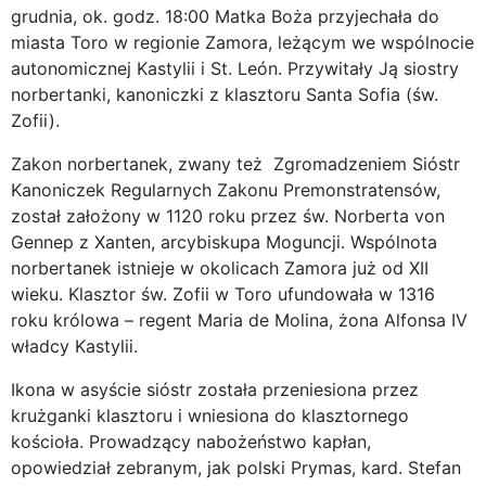
grudnia, ok. godz. 18:00 Matka Boża przyjechała do
miasta Toro w regionie Zamora, leżącym we wspólnocie
autonomicznej Kastylii i St. León. Przywitały Ją siostry
norbertanki, kanoniczki z klasztoru Santa Sofia (św.
Zofii).
Zakon norbertanek, zwany też Zgromadzeniem Sióstr
Kanoniczek Regularnych Zakonu Premonstratensów,
został założony w 1120 roku przez św. Norberta von
Gennep z Xanten, arcybiskupa Moguncji. Wspólnota
norbertanek istnieje w okolicach Zamora już od XII
wieku. Klasztor św. Zofii w Toro ufundowała w 1316
roku królowa – regent Maria de Molina, żona Alfonsa IV
władcy Kastylii.
Ikona w asyście sióstr została przeniesiona przez
krużganki klasztoru i wniesiona do klasztornego
kościoła. Prowadzący nabożeństwo kapłan,
opowiedział zebranym, jak polski Prymas, kard. Stefan