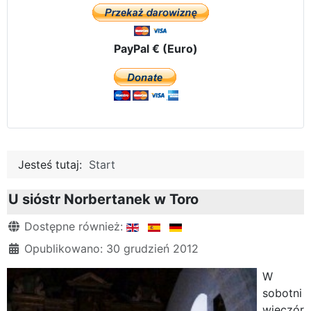
PayPal € (Euro)
Jesteś tutaj:
Start
U sióstr Norbertanek w Toro
Szczegóły
Dostępne również:
Opublikowano: 30 grudzień 2012
W
sobotni
wieczór