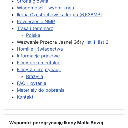
Strona główna
Wiadomości - wybór kraju
Ikona Częstochowska kopia (6,638MB)
Powierzenie NMP
Trasa i terminarz
Polska
Wezwanie Przeora Jasnej Góry
list 1
list 2
Homilie i świadectwa
Informacje prasowe
Filmy dokumentalne
Filmy z peregrynacji
Brazylia
FAQ - pytania
Materiały do pobrania
Kontakt
Wspomóż peregrynację Ikony Matki Bożej