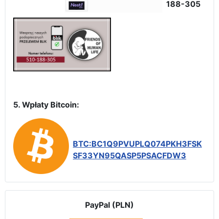
188-305
5. Wpłaty Bitcoin:
BTC:BC1Q9PVUPLQ074PKH3FSK
SF33YN95QASP5PSACFDW3
PayPal (PLN)